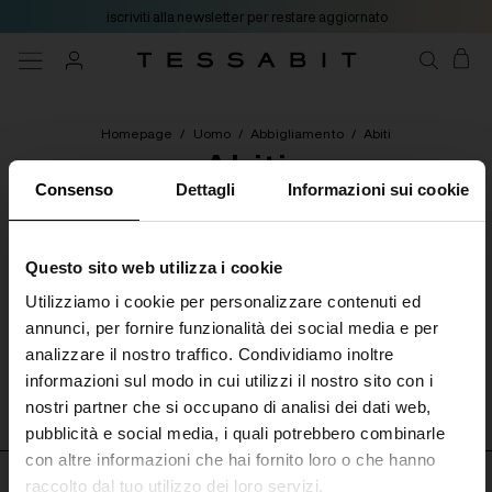
iscriviti alla newsletter per restare aggiornato
Homepage
/
Uomo
/
Abbigliamento
/
Abiti
Abiti
Consenso
Dettagli
Informazioni sui cookie
[ 0 Prodotti ]
Questo sito web utilizza i cookie
Utilizziamo i cookie per personalizzare contenuti ed
Categorie
Filtri
Ordina per
annunci, per fornire funzionalità dei social media e per
analizzare il nostro traffico. Condividiamo inoltre
Nessun prodotto disponibile
informazioni sul modo in cui utilizzi il nostro sito con i
nostri partner che si occupano di analisi dei dati web,
pubblicità e social media, i quali potrebbero combinarle
con altre informazioni che hai fornito loro o che hanno
raccolto dal tuo utilizzo dei loro servizi.