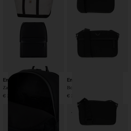
Emporio Armani
Emporio Armani
Zaino logo
Borsa a tracolla logo
€ 290,00
€ 220,00