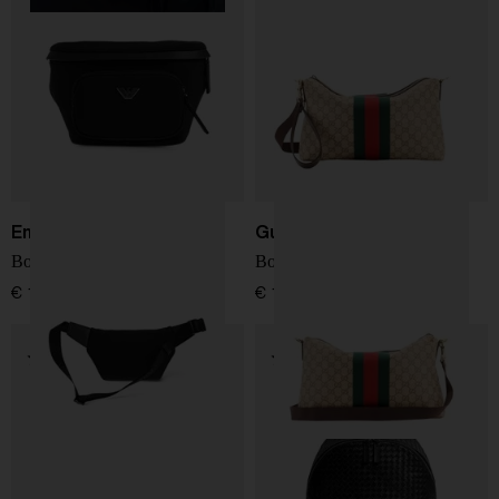
Emporio Armani
Gucci
Borsa a cintura logo
Borsa a spalla GG Web
€ 190,00
€ 1.500,00