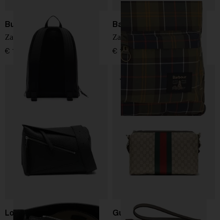
Burberry
Barbour
Zaino Check
Zaino Torridon
€ 1.540,00
€ 130,00
Loewe
Gucci