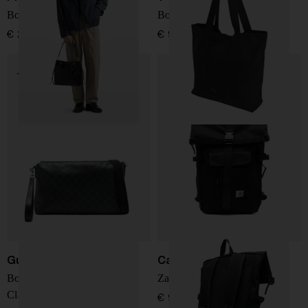
Borsa a tracolla in pelle
Borsa tote in nylon
€ 2.950,00
€ 90,00
Gucci
Carhartt WIP
Borsa Medium Essence
Zaino Philis
Classic
€ 99,00