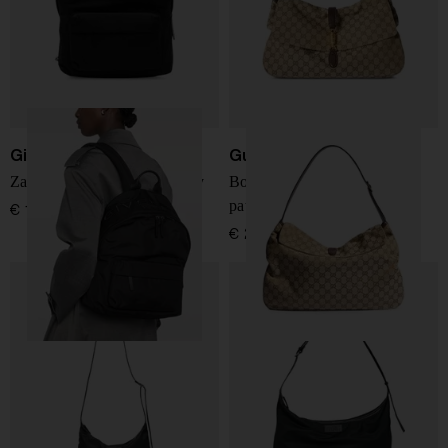
Givenchy
Gucci
Zaino in nylon New Journey
Borsa a spalla Jackie con
pattina
€ 1.090,00
€ 2.700,00