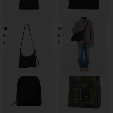
MM6 Maison Margiela
MM6 Maison Margiela
Borsa a tracolla Numeric
Borsa a tracolla in nylon
€ 350,00
€ 390,00