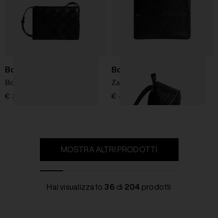
Bottega Veneta
Bottega Veneta
Borsa a tracolla Orto
Zaino in pelle intrecciata
€ 2.500,00
€ 4.200,00
MOSTRA ALTRI PRODOTTI
Hai visualizzato
36
di
204
prodotti