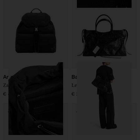
Ami Paris
Balenciaga
Zaino in nylon Marcel
Le City L Bag
€ 490,00
€ 2.750,00