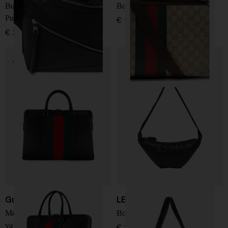
Bumbag in pelle piccola
Borsa a spalla GG Web
Puzzle Edge
€ 1.500,00
€ 2.200,00
Gucci
LEMAIRE
Mega Web Trademark
Borsa Croissant
valigetta
€ 1.190,00