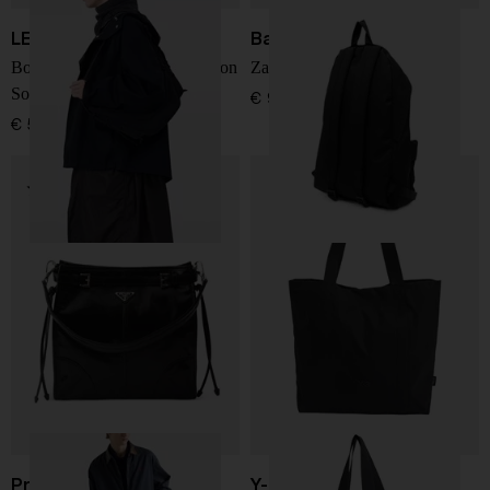
LEMAIRE
Balenciaga
Borsa a spalla piccola in nylon
Zaino Explorer
Soft Game
€ 950,00
€ 560,00
Prada
Y-3