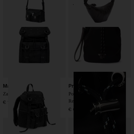
Maison Margiela
Prada
Zaino medio in nylon
Pochette Prada Speedrock in
Re-Nylon e pelle
€ 1.800,00
€ 650,00