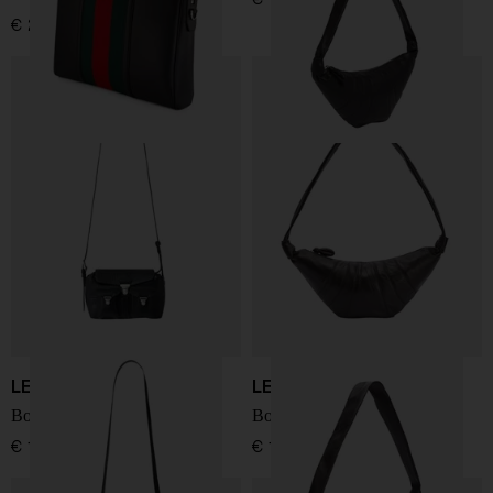
€ 2.500,00
LEMAIRE
LEMAIRE
Borsa Soft Gear
Borsa Croissant
€ 1.090,00
€ 1.190,00