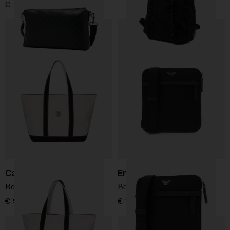
€ 1.500,00
Carhartt WIP
Emporio Armani
Borsa tote da spiaggia
Borsa a tracolla logo
€ 99,00
€ 190,00