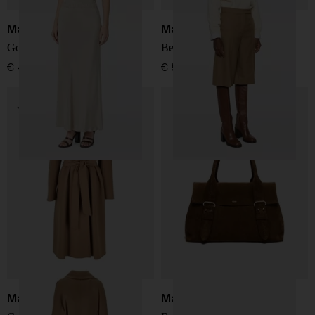
Max Mara
Max Mara
Gonna lunga in seta
Bermuda in lana
€ 480,00
€ 590,00
Max Mara
Max Mara