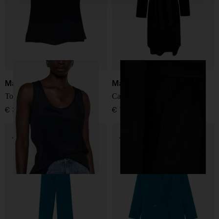
Max Mara
Max Mara
Top in seta
Cappotto in lana
€ 350,00
€ 799,00