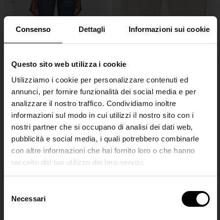
Consenso
Dettagli
Informazioni sui cookie
Questo sito web utilizza i cookie
Utilizziamo i cookie per personalizzare contenuti ed
annunci, per fornire funzionalità dei social media e per
analizzare il nostro traffico. Condividiamo inoltre
informazioni sul modo in cui utilizzi il nostro sito con i
nostri partner che si occupano di analisi dei dati web,
Max Mara
Max Mara
pubblicità e social media, i quali potrebbero combinarle
Giacca in lana doppiopetto
Camicia in seta con stampa
con altre informazioni che hai fornito loro o che hanno
logo
raccolto dal tuo utilizzo dei loro servizi.
€ 850,00
SHIPPING TO UNITED STATES?
€ 450,00
The shipping costs and items price are
S
based on destination country
Necessari
Join the
e
l