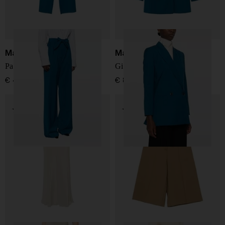
Max Mara
Max Mara
Pantaloni in lana
Giacca in lana doppiopetto
€ 450,00
€ 850,00