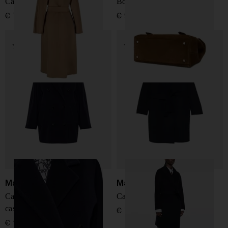
Cappotto in lana
Borsa in pelle scamosciata
€ 799,00
€ 950,00
Max Mara
Max Mara
Cappotto corto in lana e
Cappotto di lana
cashmere
€ 759,00
€ 1.600,00