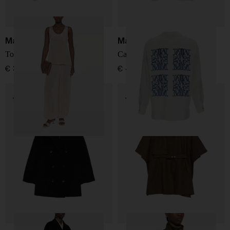
Max Mara
Max Mara
Top in seta
Camicia in seta con logo
€ 350,00
€ 450,00