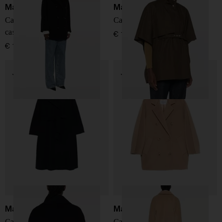
Max Mara
Max Mara
Cappotto corto in lana e
Cappa in cotone
cashmere
€ 1.200,00
€ 1.600,00
Max Mara
Max Mara
Cappotto di lana
Cappotto corto in lana e