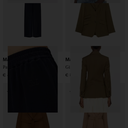
Max Mara
Max Mara
Pantaloni di seta
Giacca in lana a un petto
€ 498,00
€ 850,00