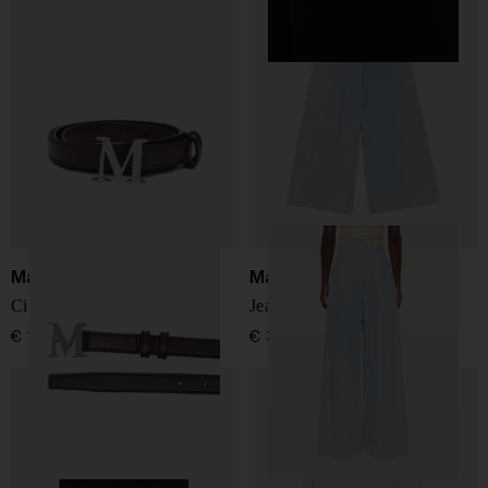
Max Mara
Max Mara
Cintura in pelle
Jeans a gamba larga
€ 190,00
€ 360,00