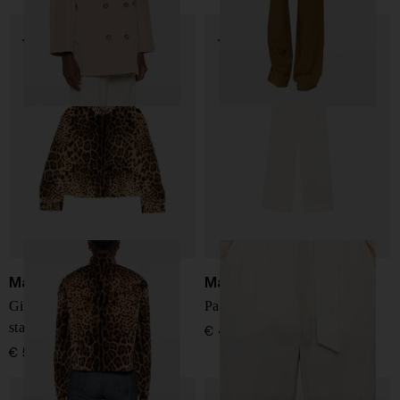
Max Mara
Max Mara
Giacca blouson in cotone
Pantaloni in lana
stampato
€ 450,00
€ 529,00