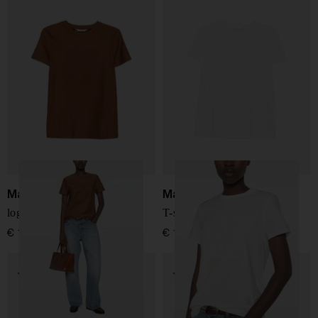
Max Mara
Max Mara
logo t-shirt in cotone
T-shirt in cotone con logo
€ 198,00
€ 198,00