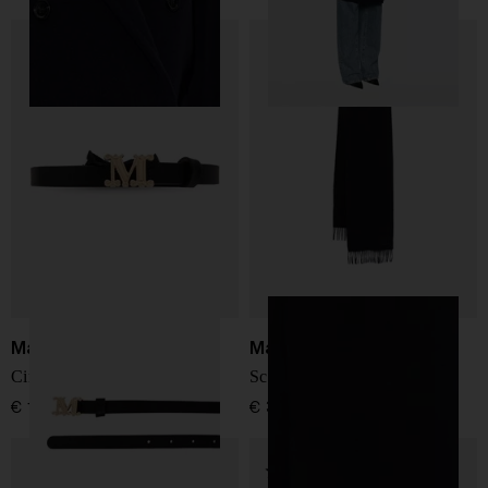
Max Mara
Max Mara
Cintura in pelle
Sciarpa in cashmere
€ 160,00
€ 300,00