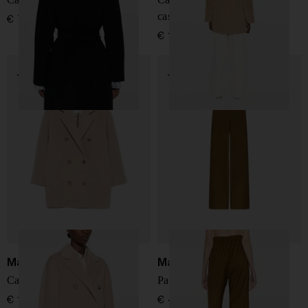
cashmere
€ 799,00
€ 1.600,00
Max Mara
Max Mara
Cappotto in lana e cashmere
Pantaloni in lana
€ 1.600,00
€ 450,00