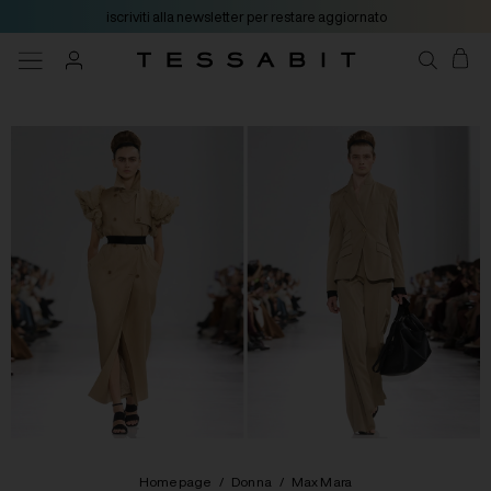
iscriviti alla newsletter per restare aggiornato
Homepage
/
Donna
/
Max Mara