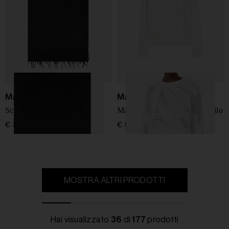
Max Mara
Max Mara
Sciarpa in lana
Maglione in cotone a girocollo
€ 350,00
€ 530,00
MOSTRA ALTRI PRODOTTI
Hai visualizzato
36
di
177
prodotti