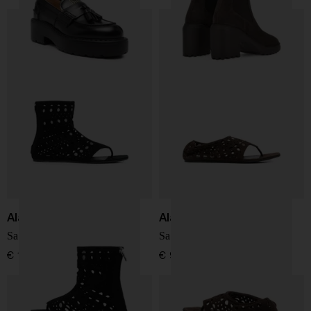
Alaïa
Alaïa
Sandali flat alti Neo Vienne
Sandali piatti Neo Vienne
€ 1.150,00
€ 990,00