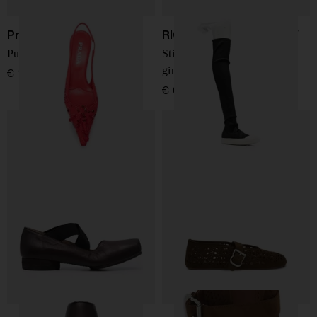
Prada
RICK OWENS DRKSHDW
Pumps slingback ricamati
Stivali in denim sopra il
ginocchio
€ 1.550,00
€ 690,00