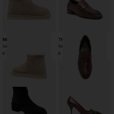
Miu Miu
The Row
Stivali in pelle scamosciata
Mocassini in pelle morbida
€ 1.000,00
€ 1.300,00