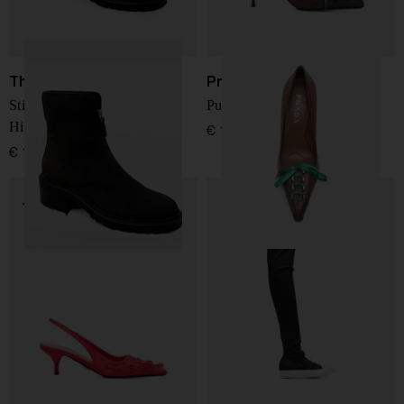
The Row
Prada
Stivali in pelle scamosciata
Pumps in pelle
Hike
€ 1.250,00
€ 1.810,00