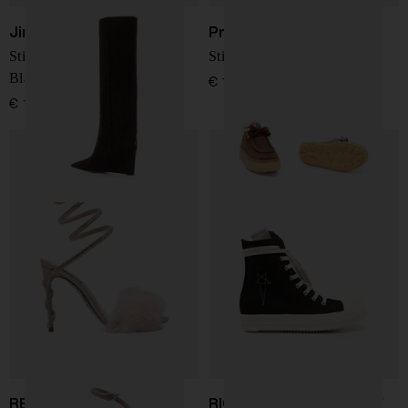
Jimmy Choo
Prada
Stivali in pelle scamosciata
Stivali in pelle scamosciata
Blake
€ 1.250,00
€ 1.450,00
RENE' CAOVILLA
RICK OWENS DRKSHDW