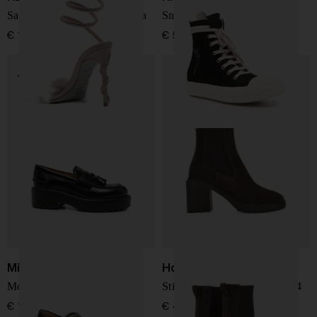
Sandali con tacco in pelliccia
Sneakers in tela
€ 1.490,00
€ 585,00
Miu Miu
Hogan
Mocassini in pelle
Stivali Chelsea in pelle H724
€ 1.000,00
€ 490,00