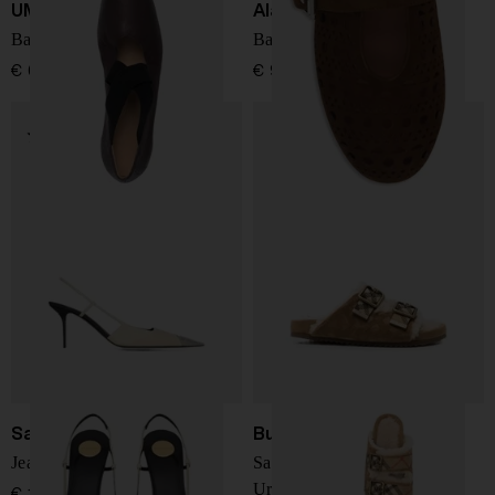
UMA WANG
Alaïa
Ballerine in pelle
Ballerine in pelle Vienne
€ 690,00
€ 950,00
Saint Laurent
Burberry
Jeanne décolleté in pelle
Sandali in shearling a quadri
Urchin
€ 1.200,00