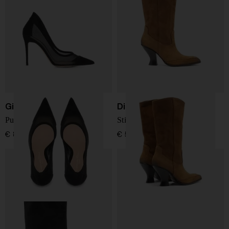
Gianvito Rossi
Diesel
Pumps in suede e rete
Stivali in pelle Luffy
€ 890,00
€ 550,00