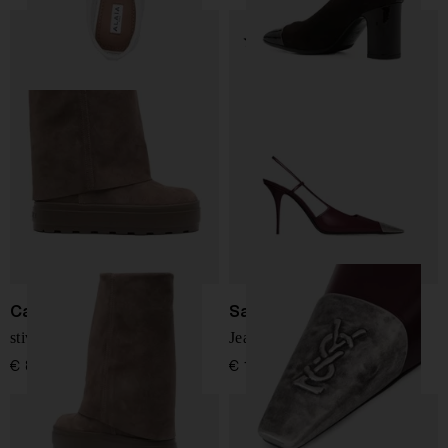
Casadei
Saint Laurent
stivali in suede double-face
Jeanne décolleté in pelle
€ 850,00
€ 1.300,00