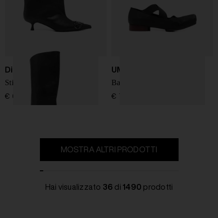
Diesel
UMA WANG
Stivali in pelle Venus
Ballerine in pelle
€ 695,00
€ 715,00
MOSTRA ALTRI PRODOTTI
Hai visualizzato
36
di
1490
prodotti