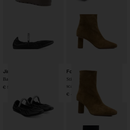
Jimmy Choo
Forte Forte
Ballerine in pelle Jade
Stivali alla caviglia in pelle
scamosciata
€ 550,00
€ 495,00