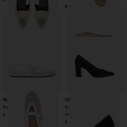
€ 695,00
Alaïa
CAREL PARIS
Ballerine in pelle a rete
Rosana décolleté in pelle
scamosciata
€ 750,00
€ 445,00