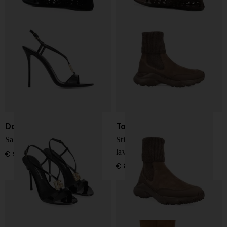
Dolce & Gabbana
Tod's
Sandali in pelle lucida
Stivali Chelsea in pelle
lavorati a maglia
€ 995,00
€ 850,00