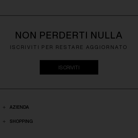
NON PERDERTI NULLA
ISCRIVITI PER RESTARE AGGIORNATO
ISCRIVITI
AZIENDA
Contatti
SHOPPING
Chi Siamo
Spedizioni