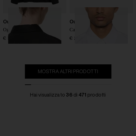
Our Legacy
Our Legacy
Ogni Camicia
Camicia Beyond
€ 360,00
€ 260,00
MOSTRA ALTRI PRODOTTI
Hai visualizzato
36
di
471
prodotti