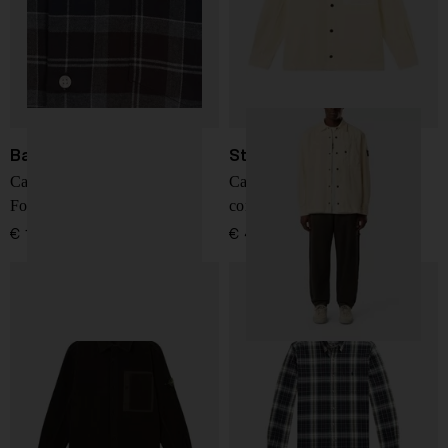
Barbour
Stone Island
Camicia Casual Barbour
Camicia overshirt 800 in
Fortrose
corduroy
€ 140,00
€ 480,00