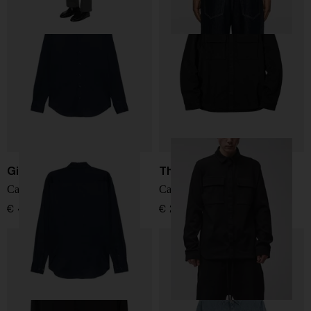
Giorgio Armani
Thom Krom
Camicia in cotone slim fit
Camicia di Cotone
€ 450,00
€ 229,00