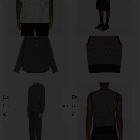
Lardini
Emporio Armani
Camicia con taschino e bottoni
Gilet in lana
€ 320,00
€ 310,00