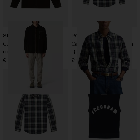
Stone Island
POLO RALPH LAUREN
Camicia overshirt 800 in
Camicia Oxford Spazzolata a
corduroy
Quadri su Misura
€ 480,00
€ 175,00