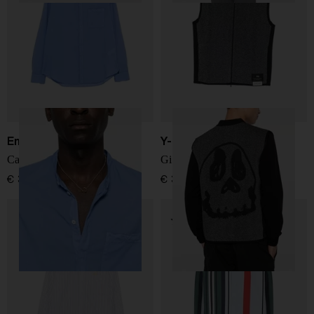
Emporio Armani
Y-3
Camicia in cotone
Gilet in nylon da corsa
€ 350,00
€ 350,00