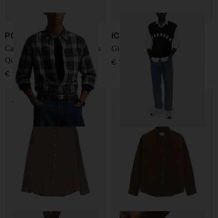
POLO RALPH LAUREN
ICECREAM
Camicia Oxford Spazzolata a
Gilet in misto lana
Quadri Su Misura
€ 130,00
€ 175,00