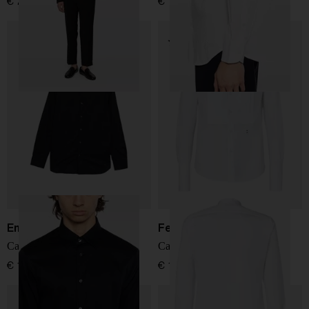
€ 200,00
€ 180,00
Emporio Armani
Fendi
Camicia in cotone
Camicia Slim Fit
€ 180,00
€ 1.200,00