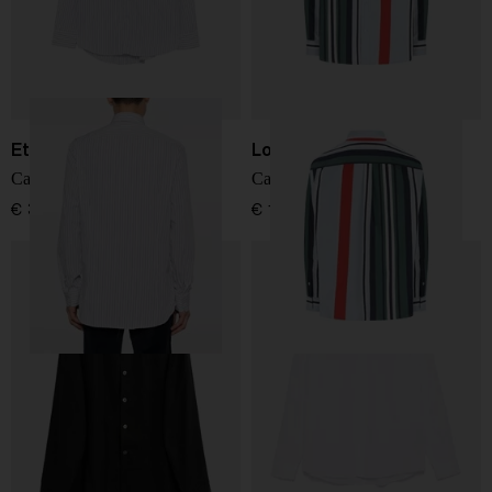
Etro
Loewe
Camicia di cotone a righe
Camicia a righe Anagram
€ 390,00
€ 1.100,00