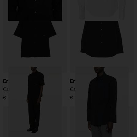
Emporio Armani
Emporio Armani
Camicia logo
Camicia in nylon
€ 190,00
€ 190,00