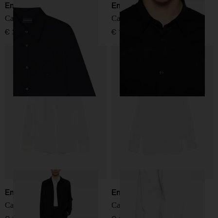
Emporio Armani
Emporio Armani
Camicia di cotone
Camicia in cotone
€ 200,00
€ 180,00
Emporio Armani
Emporio Armani
Camicia in misto cotone
Camicia di cotone