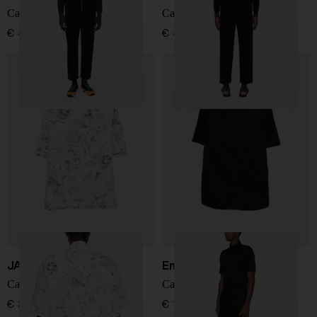
Camicia plissettata
Camicia plissettata
€ 475,00
€ 475,00
JACQUEMUS
Emporio Armani
Camicia in cotone stampato
Camicia di cotone
€ 390,00
€ 160,00