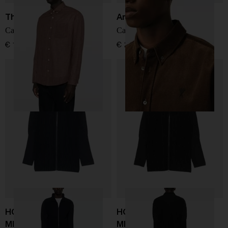
The Row
Ami Paris
Camicia in cotone Pompeo
Camicia in velluto
€ 1.250,00
€ 290,00
HOMME PLISSE' ISSEY
HOMME PLISSE' ISSEY
MIYAKE
MIYAKE