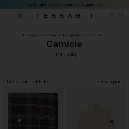
iscriviti alla newsletter per restare aggiornato
Homepage
/
Uomo
/
Abbigliamento
/
Camicie
Camicie
[ 471 Prodotti ]
Categorie
Filtri
Ordina per