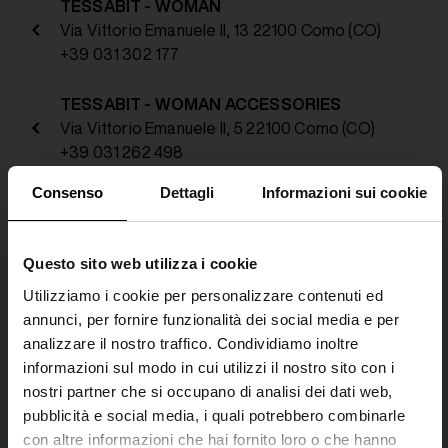
TESSABIT - WOMAN
Via Vittorio Emanuele II, 13 22100 Como (CO)
+39 031 302 177
TESSABIT - WOMAN ACCESSORIES
Via Vittorio Emanuele II, 5 22100 Como (CO)
+39 031 262 498
Consenso
Dettagli
Informazioni sui cookie
TESSABIT - MAN
Via Caio Plinio Secondo, 7, 22100 Como (CO)
+39 031 311 7277
Questo sito web utilizza i cookie
Utilizziamo i cookie per personalizzare contenuti ed
POLO RALPH LAUREN
annunci, per fornire funzionalità dei social media e per
Via V. Emanuele II, 36, 22100 Como (CO)
analizzare il nostro traffico. Condividiamo inoltre
+39 031 311 7236
informazioni sul modo in cui utilizzi il nostro sito con i
nostri partner che si occupano di analisi dei dati web,
TESSABIT - WOMAN
pubblicità e social media, i quali potrebbero combinarle
Via V. Emanuele II, 67, 22100 Como (CO)
con altre informazioni che hai fornito loro o che hanno
+39 031 242666