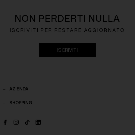
NON PERDERTI NULLA
ISCRIVITI PER RESTARE AGGIORNATO
ISCRIVITI
AZIENDA
Contatti
SHOPPING
Chi Siamo
Spedizioni
Boutique
Pagamenti
Lavora con noi