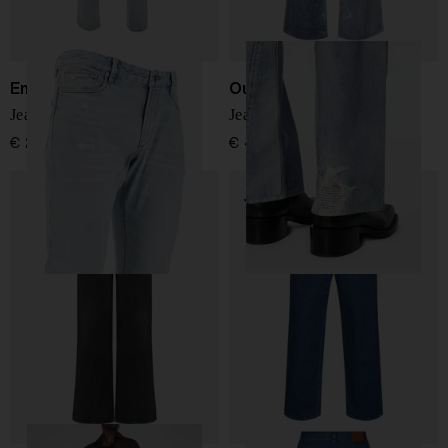
Emporio Armani
Our Legacy
Jeans in denim slim
Jeans a terzo taglio
€ 240,00
€ 430,00