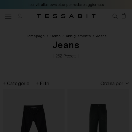
iscriviti alla newsletter per restare aggiornato
Homepage
/
Uomo
/
Abbigliamento
/
Jeans
Jeans
[ 252 Prodotti ]
Categorie
Filtri
Ordina per