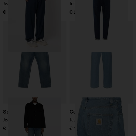
Jeans in denim Landon
Icon Relax Tapered Jeans
€ 100,00
€ 215,00
Saint Laurent
Carhartt WIP
Jeans in denim dritti
Jeans in denim di cotone
€ 890,00
€ 130,00