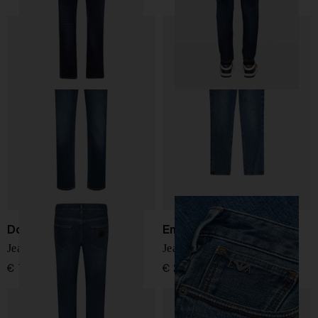
Dolce & Gabbana
Emporio Armani
Jeans Slim-Fit
Jeans in denim di cotone
€ 795,00
€ 210,00