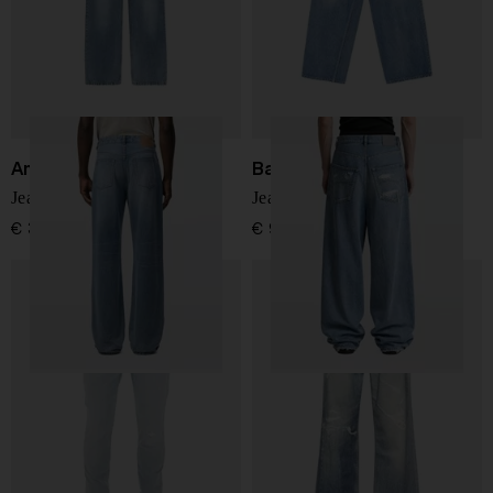
Ami Paris
Balenciaga
Jeans a gamba larga
Jeans in denim baggy
€ 320,00
€ 950,00