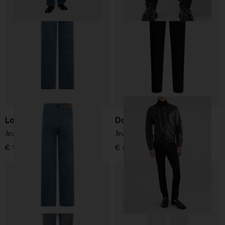
Loewe
Dolce & Gabbana
Jeans baggy Anagram
Jeans Skinny
€ 950,00
€ 695,00