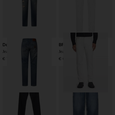
Dolce & Gabbana
BRIONI
Jeans Skinny
Jeans in denim di cotone
€ 795,00
€ 650,00