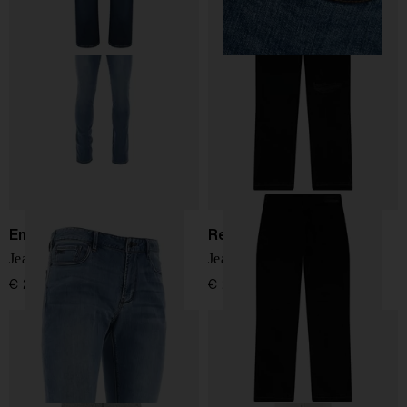
Emporio Armani
Represent
Jeans in denim di cotone
Jeans Heaton strappati
€ 210,00
€ 200,00