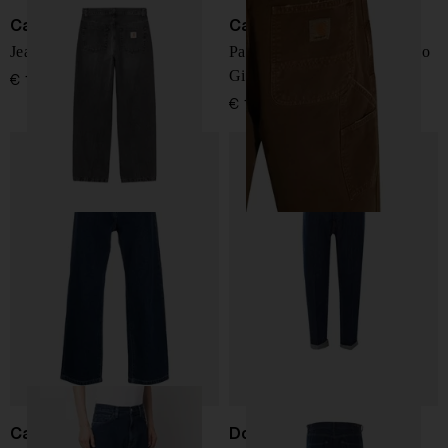
Carhartt WIP
Carhartt WIP
Jeans in denim di cotone
Pantaloni in Cotone a Doppio
Ginocchio
€ 130,00
€ 180,00
Carhartt WIP
Dondup