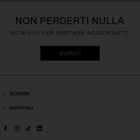
NON PERDERTI NULLA
ISCRIVITI PER RESTARE AGGIORNATO
ISCRIVITI
AZIENDA
Contatti
SHOPPING
Chi Siamo
Spedizioni
Boutique
Pagamenti