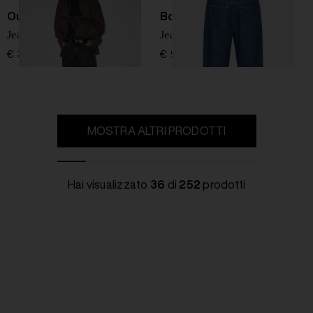
Our Legacy
Bottega Veneta
Jeans Third cut
Jeans a gamba larga
€ 330,00
€ 950,00
MOSTRA ALTRI PRODOTTI
Hai visualizzato
36
di
252
prodotti