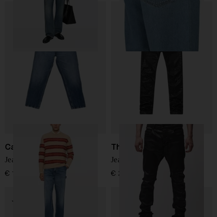
Carhartt WIP
Thom Krom
Jeans in denim di cotone
Jeans Slim-Fit
€ 130,00
€ 279,00