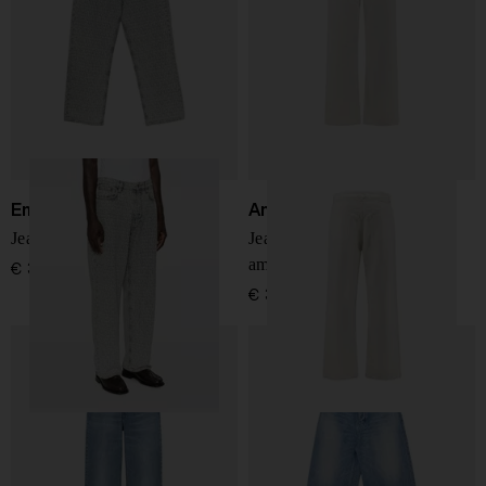
Emporio Armani
Ami Paris
Jeans in denim di cotone
Jeans in denim a vestibilità
ampia
€ 370,00
€ 340,00