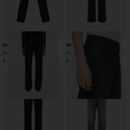
Emporio Armani
Maison Margiela
Jeans in denim di cotone
Jeans in denim di cotone
€ 210,00
€ 1.050,00