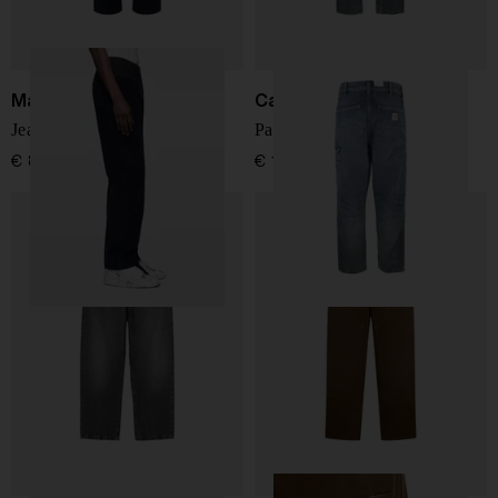
Maison Margiela
Carhartt WIP
Jeans in denim di cotone
Pantaloni Double Knee
€ 850,00
€ 150,00