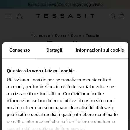
iscriviti alla newsletter per restare aggiornato
Homepage
/
Donna
/
Borse
/
Tracolle
Tracolle
Consenso
Dettagli
Informazioni sui cookie
[ 0 Prodotti ]
Questo sito web utilizza i cookie
Utilizziamo i cookie per personalizzare contenuti ed
Categorie
Filtri
Ordina per
annunci, per fornire funzionalità dei social media e per
analizzare il nostro traffico. Condividiamo inoltre
Nessun prodotto disponibile
informazioni sul modo in cui utilizzi il nostro sito con i
nostri partner che si occupano di analisi dei dati web,
pubblicità e social media, i quali potrebbero combinarle
con altre informazioni che hai fornito loro o che hanno
raccolto dal tuo utilizzo dei loro servizi.