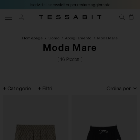
iscriviti alla newsletter per restare aggiornato
Homepage
/
Uomo
/
Abbigliamento
/
Moda Mare
Moda Mare
[ 46 Prodotti ]
Categorie
Filtri
Ordina per