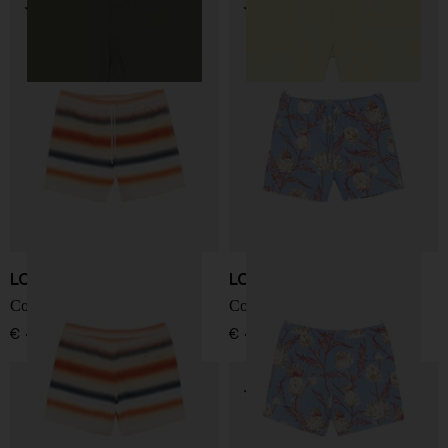
LOEWE PAULA'S IBIZA
LOEWE PAULA'S IBIZA
Costumi da bagno a righe
Costumi da bagno stampati
€ 480,00
€ 480,00