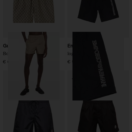
Gucci
Emporio Armani
Boxer con stampa GG
logo pantaloni da bagno
€ 680,00
€ 95,00