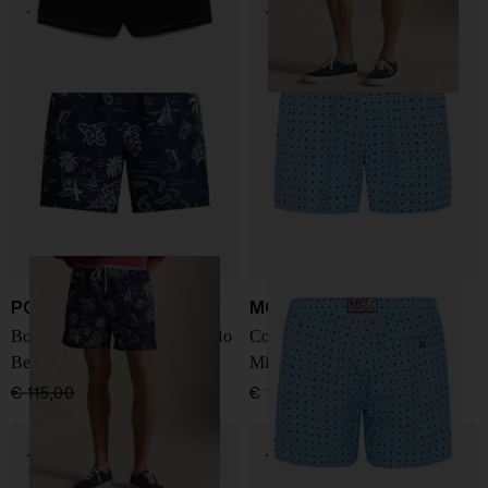
POLO RALPH LAUREN
MC2 Saint Barth
Boxer da bagno Traveler Polo
Costume da bagno Lighting
Bear
Micro Stretch
€ 115,00
€ 86,00
-25%
€ 119,00