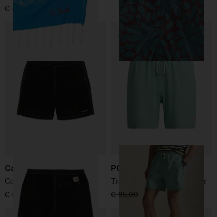
€ 49,00
Carhartt WIP
POLO RALPH LAUREN
Costumi da bagno
Traveler Classic Swim Boxer
€ 65,00
€ 95,00
€ 71,00
-25%