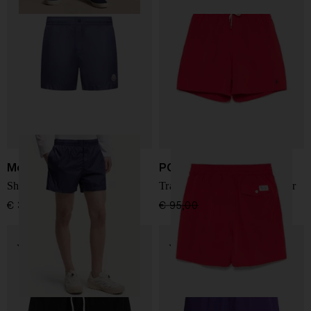
Moncler
POLO RALPH LAUREN
Shorts da bagno con logo
Traveler Classic Swim Boxer
€ 300,00
€ 95,00
€ 71,00
-25%