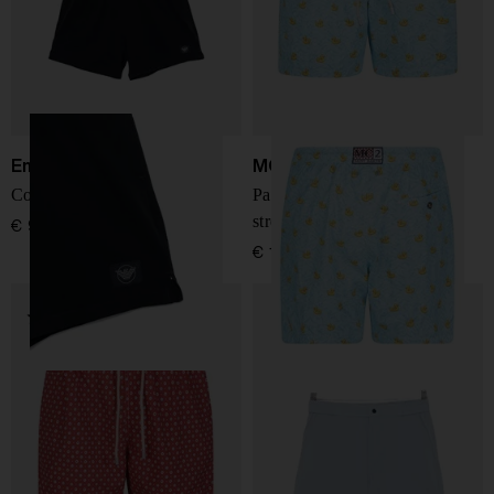
Emporio Armani
MC2 Saint Barth
Costume da bagno logo
Pantaloni da bagno micro
stretch Lighting
€ 95,00
€ 119,00