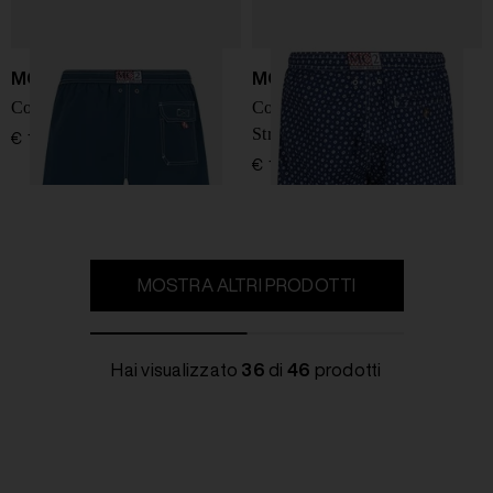
MC2 Saint Barth
MC2 Saint Barth
Costume Hartford
Costume da bagno Micro
Stretch Lighting
€ 109,00
€ 119,00
MOSTRA ALTRI PRODOTTI
Hai visualizzato
36
di
46
prodotti