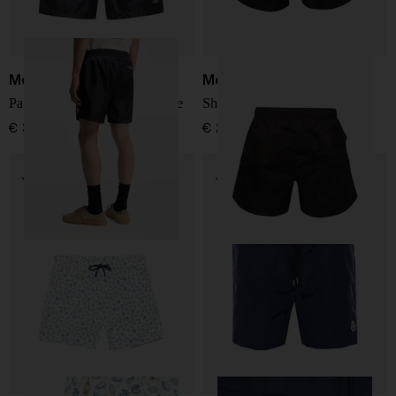
Moncler
Moncler
Pantaloni da nuoto con toppe
Shorts da bagno logo
€ 330,00
€ 290,00