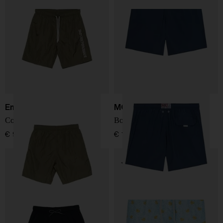
Emporio Armani
MC2 Saint Barth
Costume con logo
Boxer da bagno Pantone
€ 95,00
€ 119,00