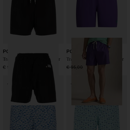
POLO RALPH LAUREN
POLO RALPH LAUREN
Traveler Classic Swim Boxer
Traveler Classic Swim Boxer
€ 95,00
€ 95,00
€ 71,00
-25%