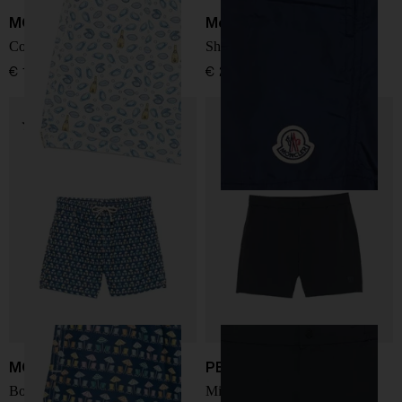
MC2 Saint Barth
Moncler
Costume Lightning
Shorts da bagno logo
€ 119,00
€ 290,00
MC2 Saint Barth
PEOPLE OF SHIBUYA
Boxer Lightning Sea
Mizugi pantaloni da bagno