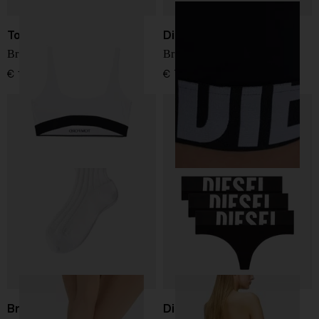
Tom Ford
Diesel
Bralette logo
Bralette con logo
€ 180,00
€ 75,00
Brunello Cucinelli
Diesel