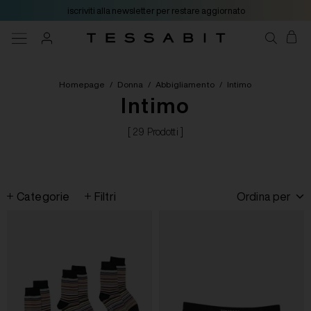
iscriviti alla newsletter per restare aggiornato
Homepage
/
Donna
/
Abbigliamento
/
Intimo
Intimo
[ 29 Prodotti ]
Categorie
Filtri
Ordina per