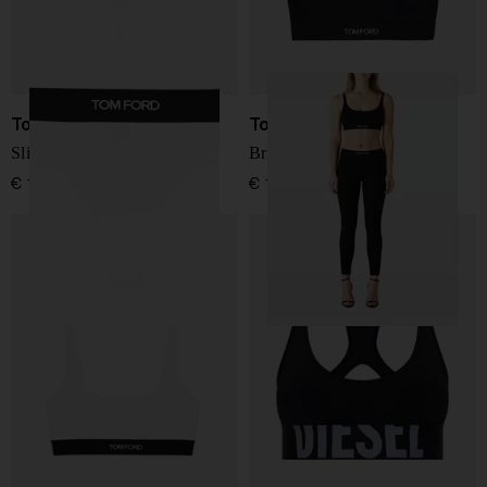
Tom Ford
Tom Ford
Slip perizoma con logo
Bralette logo
€ 115,00
€ 180,00