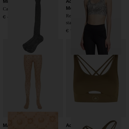
Miu Miu
Adidas By Stella
McCartney
Calze Lamé
Reggiseno da palestra
€ 420,00
stampato
€ 100,00
MARINE SERRE
Adidas By Stella