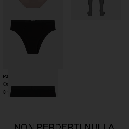
Palm Angels
Culotte in cotone con logo
€ 150,00
NON PERDERTI NULLA