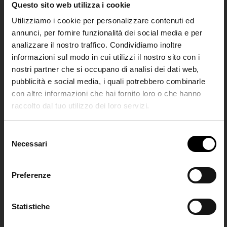
Questo sito web utilizza i cookie
Utilizziamo i cookie per personalizzare contenuti ed
annunci, per fornire funzionalità dei social media e per
analizzare il nostro traffico. Condividiamo inoltre
informazioni sul modo in cui utilizzi il nostro sito con i
nostri partner che si occupano di analisi dei dati web,
pubblicità e social media, i quali potrebbero combinarle
con altre informazioni che hai fornito loro o che hanno
Alaïa
Diesel
raccolto dal tuo utilizzo dei loro servizi.
SHIPPING TO UNITED STATES?
Set di lingerie Second skin
Bralette in denim
€ 890,00
€ 60,00
The shipping costs and items price are
S
based on destination country
Necessari
Join the
e
l
Club
e
Preferenze
CONFIRM
z
i
Iscriviti alla nostra
o
Statistiche
Ship to
Italy
newsletter per restare
n
aggiornato!