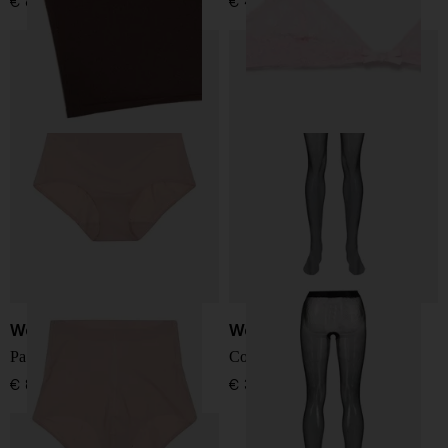
€ 890,00
€ 490,00
Wolford
Wolford
Panty modellante a vita alta
Collant Twenties in econyl
€ 82,00
€ 35,00