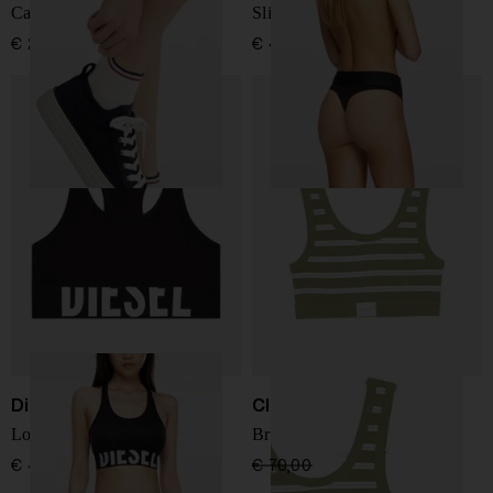
Calzini in cotone
Slip con logo - 3pack
€ 250,00
€ 45,00
Diesel
Closed
Logo gym bra
Bralette in cotone
€ 45,00
€ 70,00
€ 49,00
-30%