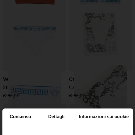
Versace
COMME DES GARÇONS
Slip in cotone
Calze in nylon
€ 85,00
€ 51,00
-40%
€ 85,00
€ 51,00
-40%
Consenso
Dettagli
Informazioni sui cookie