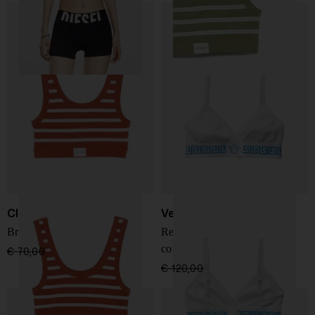
Closed
Versace
Bralette in cotone
Reggiseno triangolare in
cotone
€ 70,00
€ 49,00
-30%
€ 120,00
€ 72,00
-40%