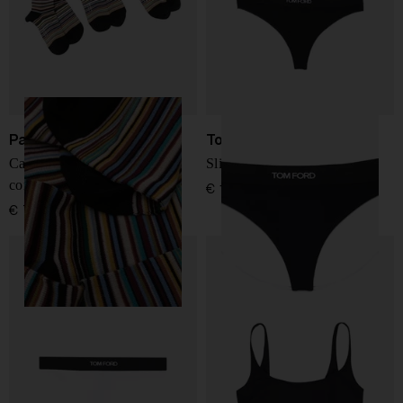
Paul Smith
Tom Ford
Calzini Signature Stripe -
Slip perizoma logo
confezione da 3
€ 115,00
€ 70,00