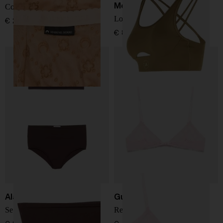
McCartney
Collant Monogram
Logo gym bra
€ 250,00
€ 80,00
Alaïa
Gucci
Set di lingerie
Reggiseno in tulle GG