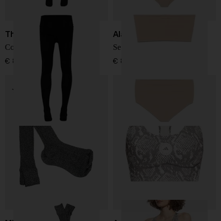
The Row
Alaïa
Collant Mimi
Set di lingerie Second skin
€ 860,00
€ 890,00