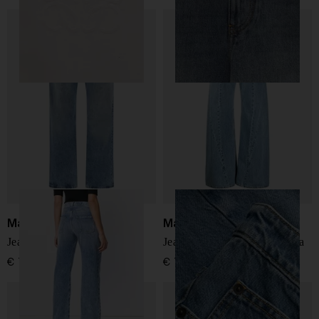
Maison Margiela
Maison Margiela
Jeans in denim di cotone
Jeans in denim a gamba larga
€ 720,00
€ 720,00