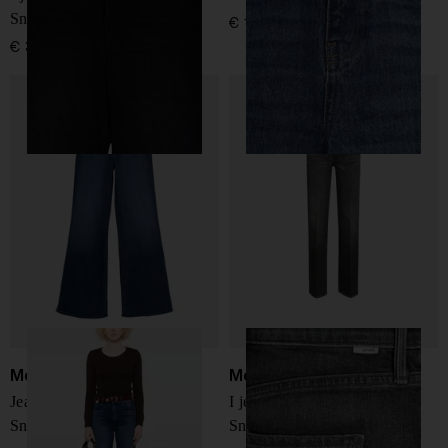
Sneak
€ 195,00
€ 345,00
Mother
Mother
Jeans The Hustler Roller
I jeans in denim The Bookie
Sneak
Sneak