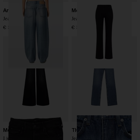
Ami Paris
Mother
Jeans in denim baggy fit
Jeans denim Lil Kick It
€ 340,00
€ 345,00
Mother
THE FRANKIE SHOP
I jeans in denim The Roller
Jeans in denim Dalston