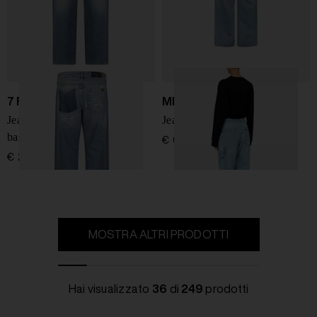
7 FOR ALL MANKIND
MM6 Maison Margiela
Jeans denim a gamba dritta
Jeans in denim di cotone
bassa
€ 630,00
€ 260,00
MOSTRA ALTRI PRODOTTI
Hai visualizzato
36
di
249
prodotti