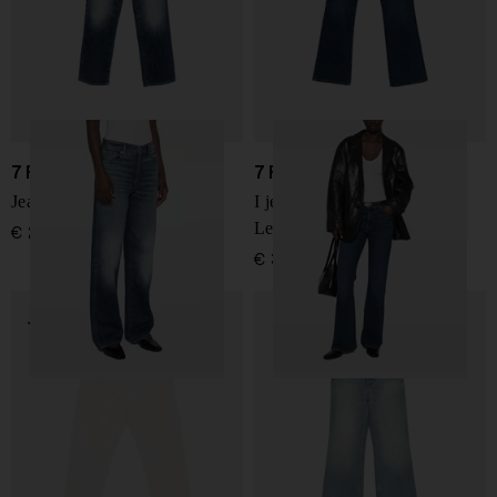
7 FOR ALL MANKIND
7 FOR ALL MANKIND
Jeans Stovepipe
I jeans in denim Bootcut
Leggy
€ 290,00
€ 310,00