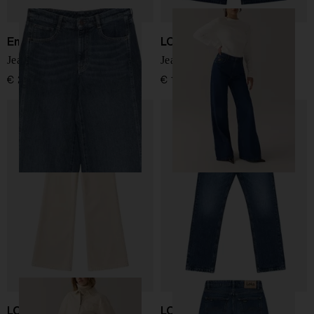
Emporio Armani
LOIS
Jeans in denim di cotone
Jeans Skater
€ 260,00
€ 180,00
LOIS
LOIS