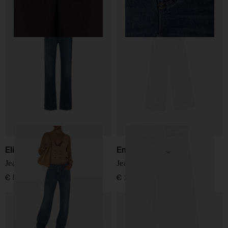
Elisabetta Franchi
Emporio Armani
Jeans in denim di cotone
Jeans in denim di cotone
€ 560,00
€ 290,00