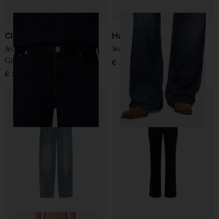
Closed
Haikure
Jeans in denim di cotone
Jeans in denim Korea
Gillan
€ 295,00
€ 240,00