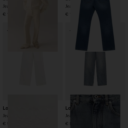
Jeans Lindsay
Jeans Dana
€ 170,00
€ 180,00
Loewe
Loewe
Jeans baggy Anagram
Jeans in denim Anagram
€ 950,00
€ 820,00