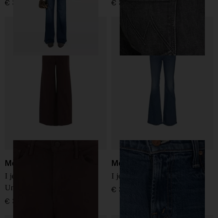
€ 380,00
€ 380,00
Mother
Mother
I jeans in denim The
I jeans in denim Jinx Heel
Undercover Sneak
€ 375,00
€ 335,00