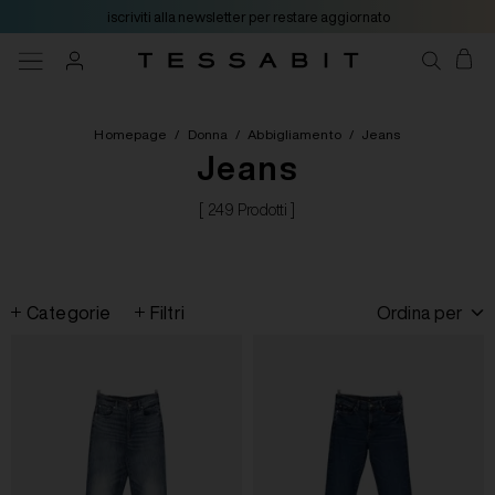
iscriviti alla newsletter per restare aggiornato
Homepage
/
Donna
/
Abbigliamento
/
Jeans
Jeans
[ 249 Prodotti ]
Categorie
Filtri
Ordina per