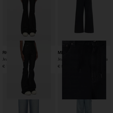
RICK OWENS DRKSHDW
MM6 Maison Margiela
Jeans in denim bootcut
Jeans in denim a gamba larga
€ 705,00
€ 520,00