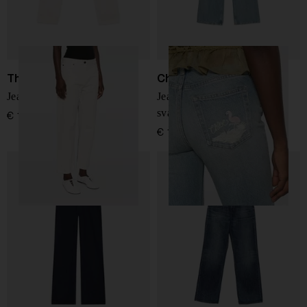
The Row
Chloé
Jeans in cotone Riaco
Jeans in denim a gamba
svasata
€ 1.000,00
€ 1.090,00