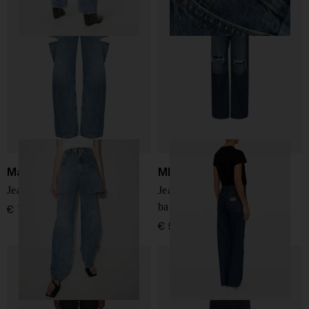
Maison Margiela
MM6 Maison Margiela
Jeans in denim di cotone
Jeans in denim di cotone a
barile
€ 720,00
€ 520,00