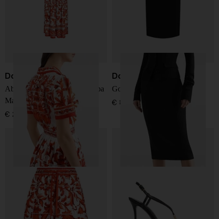
Dolce & Gabbana
Dolce & Gabbana
Abito maxi in seta con stampa
Gonna midi in lana
Maiolica
€ 895,00
€ 2.450,00