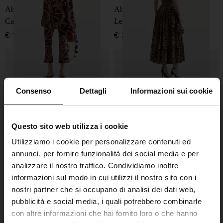
Abito mini in seta stampata
Abito in cotone con stampa
Carretti
Leo
€ 1.950,00
€ 2.250,00
Consenso
Dettagli
Informazioni sui cookie
Questo sito web utilizza i cookie
Utilizziamo i cookie per personalizzare contenuti ed
annunci, per fornire funzionalità dei social media e per
analizzare il nostro traffico. Condividiamo inoltre
informazioni sul modo in cui utilizzi il nostro sito con i
nostri partner che si occupano di analisi dei dati web,
Dolce & Gabbana
Dolce & Gabbana
pubblicità e social media, i quali potrebbero combinarle
Set bikini triangolo con
Sandali flat in pelle DG Logo
con altre informazioni che hai fornito loro o che hanno