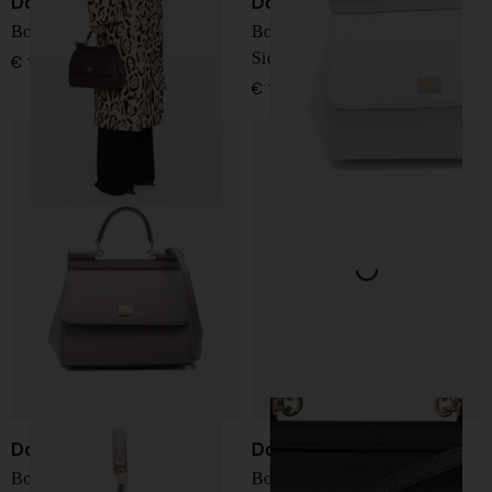
Dolce & Gabbana
Dolce & Gabbana
Borsa grande in pelle Sicily
Borsa a mano media in pelle
Sicily
€ 1.850,00
€ 1.450,00
Dolce & Gabbana
Dolce & Gabbana
Borsa in pelle media Sicily
Borsa a mano in pelle media