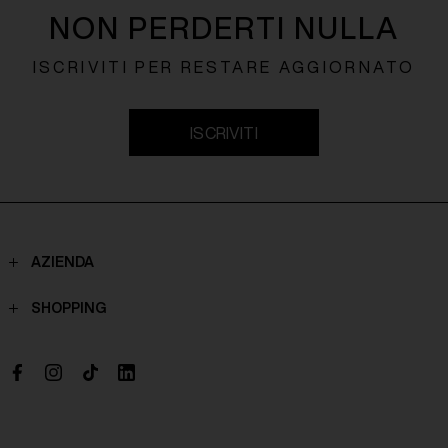
NON PERDERTI NULLA
ISCRIVITI PER RESTARE AGGIORNATO
ISCRIVITI
AZIENDA
Contatti
SHOPPING
Chi Siamo
Spedizioni
Boutique
Pagamenti
Lavora con noi
Politiche di reso