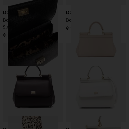
Dolce & Gabbana
Dolce & Gabbana
Borsa a mano in pelle media
Borsa a mano in pelle Sicily
Sicily
€ 1.300,00
€ 1.450,00