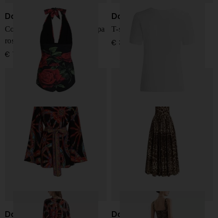
Dolce & Gabbana
Dolce & Gabbana
Costume da bagno con stampa
T-shirt in cotone con logo
rose
€ 375,00
€ 750,00
Dolce & Gabbana
Dolce & Gabbana