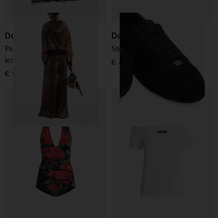
Dolce & Gabbana
Dolce & Gabbana
Pantaloni in cotone a stampa
Sneakers in pelle Ballet
leopardata
€ 495,00
€ 995,00