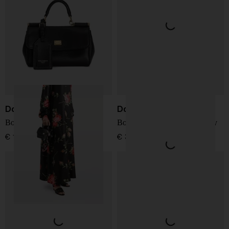
Dolce & Gabbana
Dolce & Gabbana
Borsa in pelle My Sicily
Borsa in pelle morbida Sicily
€ 1.850,00
€ 3.250,00