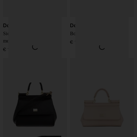
Dolce & Gabbana
Dolce & Gabbana
Sicily borsa a mano in pelle
Borsa in pelle grande Sicily
media
€ 1.850,00
€ 1.450,00