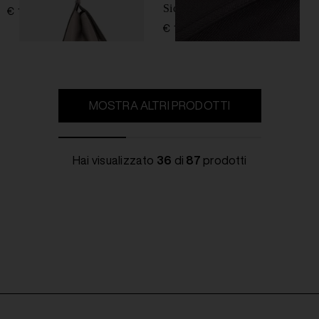
Sicily
€ 1.450,00
€ 1.450,00
MOSTRA ALTRI PRODOTTI
Hai visualizzato
36
di
87
prodotti