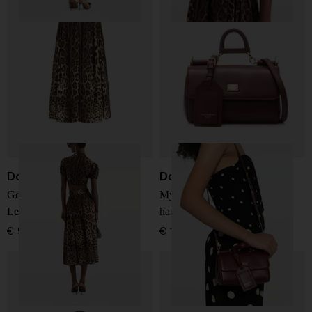
Dolce & Gabbana
Dolce & Gabbana
Gonna in cotone con stampa
My Sicily mini leather
Leo
handbag
€ 995,00
€ 1.850,00