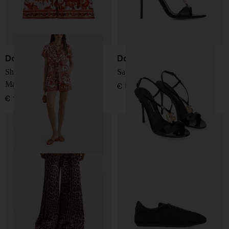
Dolce & Gabbana
Dolce & Gabbana
Shorts in seta con stampa
Sandali in pelle lucida
Maiolica
€ 995,00
€ 1.150,00