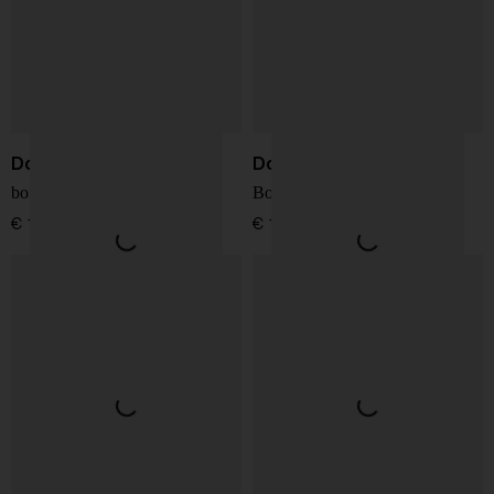
Dolce & Gabbana
Dolce & Gabbana
borsa in pelle My Sicily
Borsa in pelle My Sicily
€ 1.850,00
€ 1.850,00