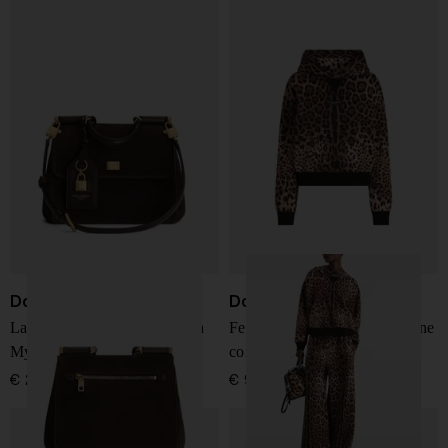
Dolce & Gabbana
Dolce & Gabbana
La mia borsa in pelle piccola
Felpa con cappuccio in cotone
My Sicily
con stampa Leo
€ 2.500,00
€ 995,00