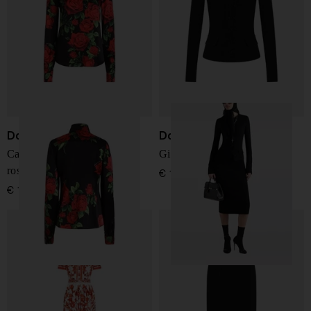
Dolce & Gabbana
Dolce & Gabbana
Camicia in seta con stampa
Giacca in lana
rose
€ 1.950,00
€ 1.650,00