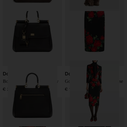
Dolce & Gabbana
Dolce & Gabbana
Borsa in pelle morbida Sicily
Gonna in seta con stampa rose
€ 2.850,00
€ 1.250,00