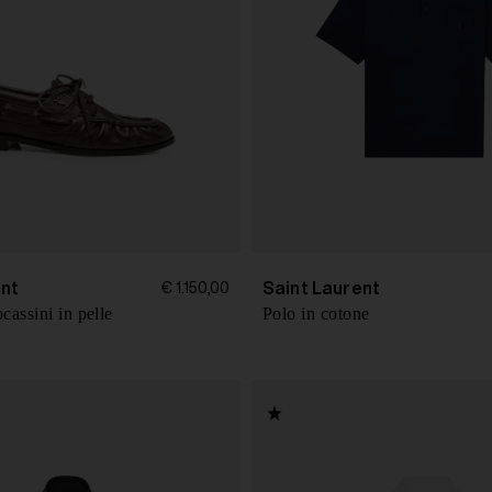
ent
Saint Laurent
€ 1.150,00
assini in pelle
Polo in cotone