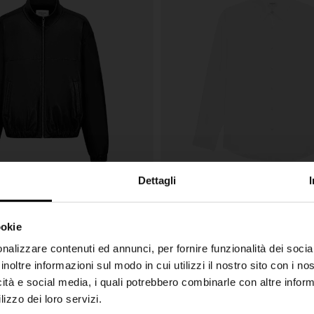
Dettagli
ookie
ent
Saint Laurent
€ 5.700,00
SHIPPING TO UNITED STATES?
nalizzare contenuti ed annunci, per fornire funzionalità dei socia
r in pelle
Camicia di cotone
inoltre informazioni sul modo in cui utilizzi il nostro sito con i n
The shipping costs and items price are based on
icità e social media, i quali potrebbero combinarle con altre inform
destination country
lizzo dei loro servizi.