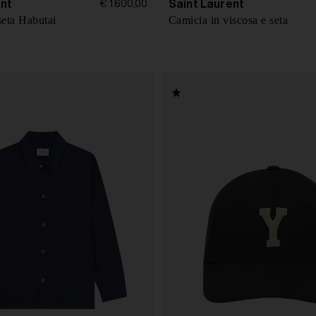
ent
Saint Laurent
€ 1.600,00
seta Habutai
Camicia in viscosa e seta