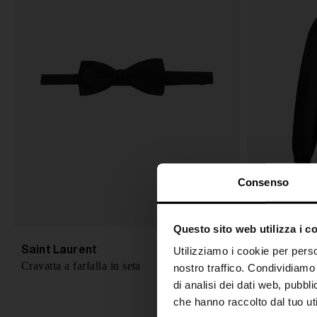
Consenso
Questo sito web utilizza i c
Saint Laurent
Saint Laur
€ 150,00
Utilizziamo i cookie per perso
Cravatta a farfalla in seta
Giacca bombe
nostro traffico. Condividiamo 
di analisi dei dati web, pubbl
che hanno raccolto dal tuo uti