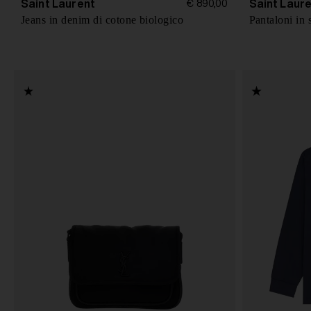
Saint Laurent
Saint Laur
€ 890,00
s
Jeans in denim di cotone biologico
Pantaloni in 
o