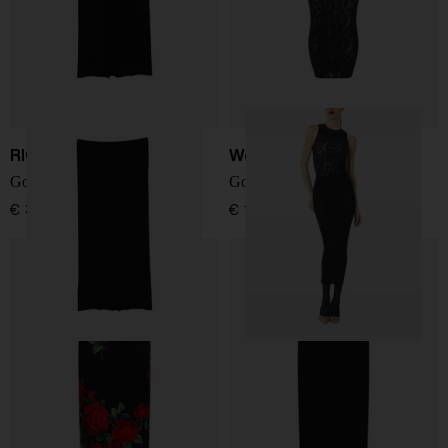
RICK OWENS DRKSHDW
Wolford
Gonna di cotone
Gonna lunga Infinite Rose
€ 325,00
€ 195,00