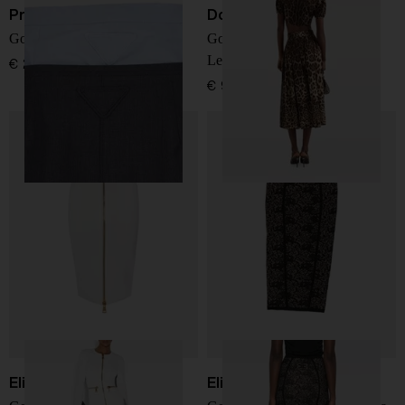
Prada
Dolce & Gabbana
Gonna midi in lana
Gonna in cotone con stampa
Leo
€ 2.200,00
€ 995,00
Elisabetta Franchi
Elisabetta Franchi