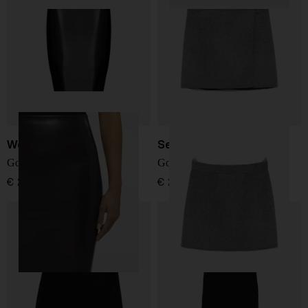
Wolford
Semicouture
Gonna midi Jenna
Gonna in lana di giugno
€ 220,00
€ 250,00