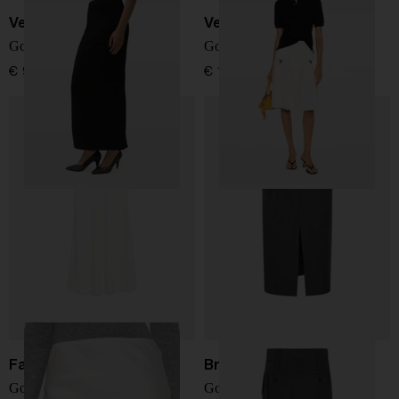
Versace
Versace
Gonna lunga
Gonna midi in lana
€ 980,00
€ 1.700,00
Fabiana Filippi
Brunello Cucinelli
Gonna lunga
Gonna lunga in lana