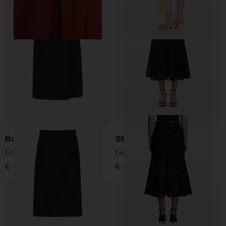
Bottega Veneta
SELF PORTRAIT
Gonna midi in cotone
Gonna midi in pizzo
€ 1.300,00
€ 370,00