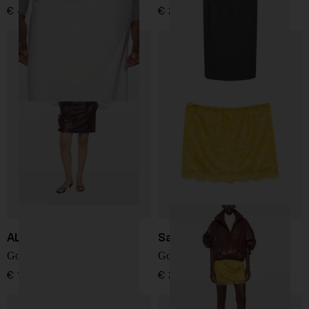
€ 490,00
€ 2.800,00
ALBERTA FERRETTI
Saint Laurent
Gonna mini in ecopelle
Gonna mini con lacci
€ 1.200,00
€ 2.000,00