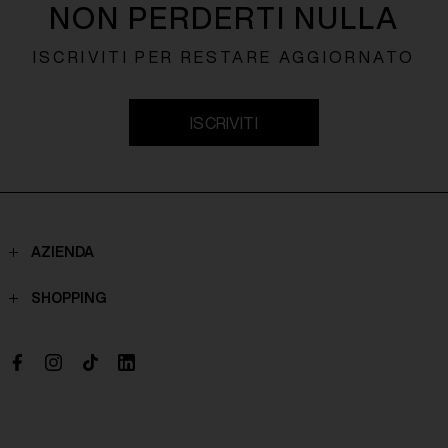
NON PERDERTI NULLA
ISCRIVITI PER RESTARE AGGIORNATO
ISCRIVITI
AZIENDA
Contatti
SHOPPING
Chi Siamo
Spedizioni
Boutique
Pagamenti
Lavora con noi
Politiche di reso
Richiesta di recesso