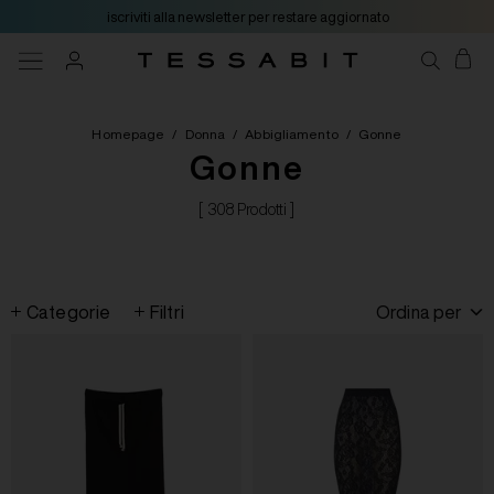
iscriviti alla newsletter per restare aggiornato
Homepage
/
Donna
/
Abbigliamento
/
Gonne
Gonne
[ 308 Prodotti ]
Categorie
Filtri
Ordina per