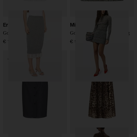
Ermanno Scervino
Missoni
Gonna midi in cashmere
Gonna mini a motivo zig zag
€ 1.500,00
€ 990,00