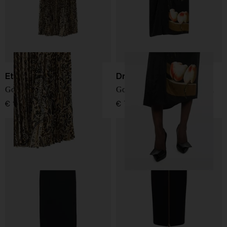
Etro
Dries Van Noten
Gonna midi stampata
Gonna lunga stampata Suma
€ 1.190,00
€ 775,00