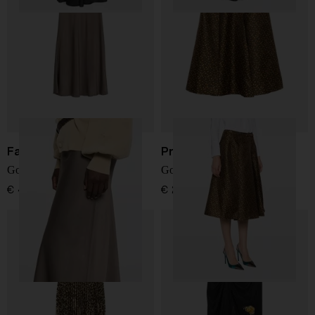
Fabiana Filippi
Prada
Gonna lunga
Gonna midi Duchesse
€ 490,00
€ 2.950,00