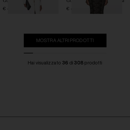
Gonna midi con zip
Gonna midi lavorata a maglia
€ 440,00
€ 450,00
MOSTRA ALTRI PRODOTTI
Hai visualizzato
36
di
308
prodotti