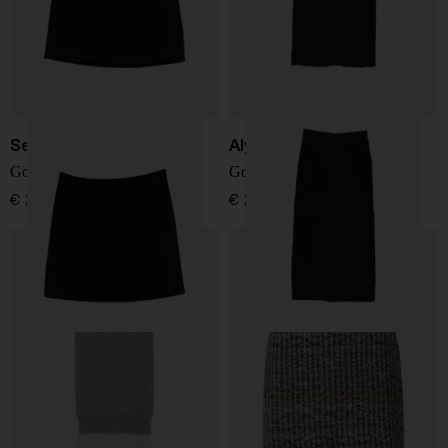
Semicouture
Alysi
Gonna di lana di giugno
Gonna lunga in lana
€ 250,00
€ 295,00