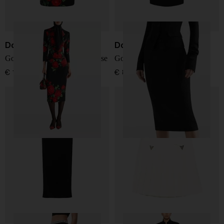
Dolce & Gabbana
Dolce & Gabbana
Gonna in seta con stampa rose
Gonna midi in lana
€ 1.250,00
€ 895,00