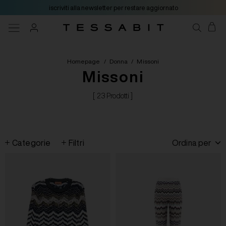
iscriviti alla newsletter per restare aggiornato
Homepage
/
Donna
/
Missoni
Missoni
[ 23 Prodotti ]
Categorie
Filtri
Ordina per