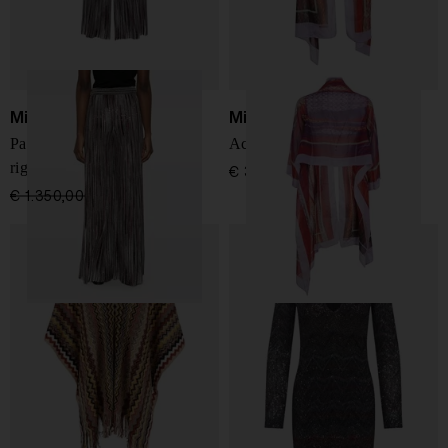
Missoni
Missoni
Pantaloni a gamba larga a
Accappatoio in seta
righe
€ 380,00
€ 1.350,00
€ 810,00
-40%