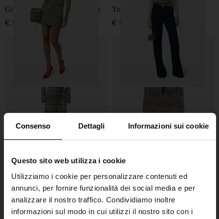
Gonna mini a motivo zig zag
Top zig zag motiv
€ 990,00
€ 890,00
Consenso
Dettagli
Informazioni sui cookie
Questo sito web utilizza i cookie
Utilizziamo i cookie per personalizzare contenuti ed
Missoni
Missoni
annunci, per fornire funzionalità dei social media e per
Cardigan a motivo zig zag
Mini abito
analizzare il nostro traffico. Condividiamo inoltre
€ 1.790,00
€ 1.990,00
€ 1.194,00
-40%
informazioni sul modo in cui utilizzi il nostro sito con i