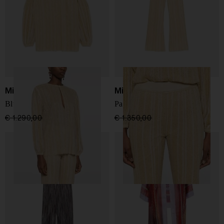
Missoni
Missoni
Blusa a maniche lunghe
Pantaloni a zampa
€ 1.290,00
€ 774,00
-40%
€ 1.350,00
€ 810,00
-40%