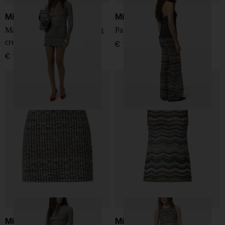
Missoni
Missoni
Maglione con motivo zig zag
Pantaloni a motivo zig zag
crenweck
€ 1.290,00
€ 1.090,00
Missoni
Missoni