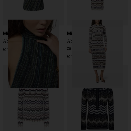
Missoni
Missoni
Abito mini a righe
Abito lungo con motivo zig
zag
€ 1.490,00
€ 1.190,00