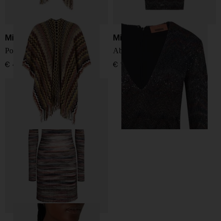
Missoni
Missoni
Poncho con frange
Abito corto a V
€ 435,00
€ 1.350,00