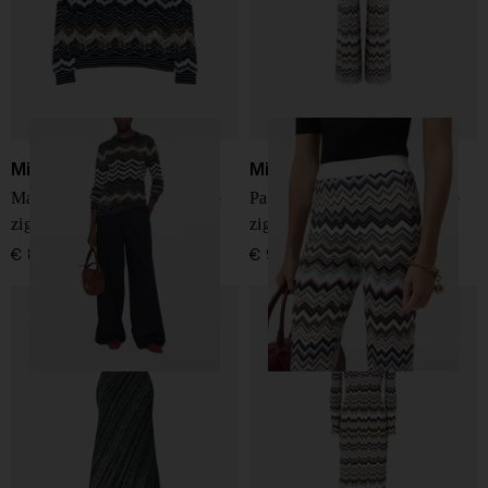
Missoni
Missoni
Maglione in lana con motivo
Pantaloni in lana con motivo
zig zag
zig zag
€ 890,00
€ 950,00