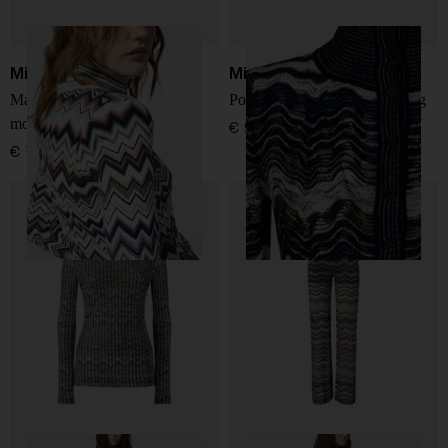
Missoni
Missoni
Maglione a collo alto con
Polo shirt con motivo zig zag
motivo zig zag
€ 990,00
€ 795,00