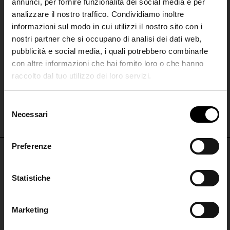
annunci, per fornire funzionalità dei social media e per
analizzare il nostro traffico. Condividiamo inoltre
informazioni sul modo in cui utilizzi il nostro sito con i
nostri partner che si occupano di analisi dei dati web,
pubblicità e social media, i quali potrebbero combinarle
con altre informazioni che hai fornito loro o che hanno
raccolto dal tuo utilizzo dei loro servizi.
Missoni
SHIPPING TO UNITED STATES?
Accappatoio in seta
The shipping costs and items price are
S
€ 380,00
based on destination country
Necessari
Join the
e
l
Club
e
Preferenze
CONFIRM
z
i
Iscriviti alla nostra
NON PERDERTI NULLA
o
Statistiche
Ship to
Italy
newsletter per restare
n
ISCRIVITI PER RESTARE AGGIORNATO
aggiornato!
e
Marketing
d
ISCRIVITI
ISCRIVITI ALLA
e