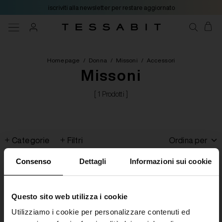
iscriviti alla newsletter per restare aggiornato
Homepage
/
Donna
/
Missoni
/
Accessori
Missoni
[ 1 Prodotti ]
Categorie
Filtri
Ordina per
Consenso
Dettagli
Informazioni sui cookie
Questo sito web utilizza i cookie
Utilizziamo i cookie per personalizzare contenuti ed