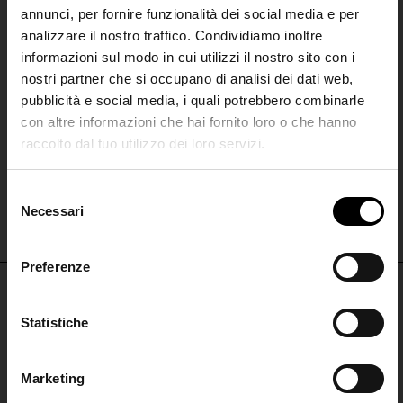
annunci, per fornire funzionalità dei social media e per
analizzare il nostro traffico. Condividiamo inoltre
informazioni sul modo in cui utilizzi il nostro sito con i
nostri partner che si occupano di analisi dei dati web,
pubblicità e social media, i quali potrebbero combinarle
con altre informazioni che hai fornito loro o che hanno
NEW BALANCE X MIU MIU
NEW BALANCE X MIU MIU
raccolto dal tuo utilizzo dei loro servizi.
SHIPPING TO UNITED STATES?
Sneakers New Balance X Miu
Sneakers New Balance X Miu
Miu
Miu
The shipping costs and items price are
S
based on destination country
Necessari
€ 980,00
€ 980,00
Join the
e
l
Club
e
Preferenze
CONFIRM
z
i
Iscriviti alla nostra
NON PERDERTI NULLA
o
Statistiche
Ship to
Italy
newsletter per restare
n
aggiornato!
ISCRIVITI PER RESTARE AGGIORNATO
e
Marketing
d
ISCRIVITI ALLA