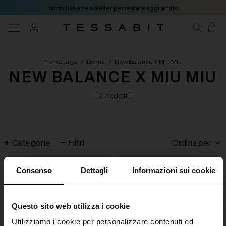
iscriviti alla newsletter per restare aggiornato
Homepage
/
Donna
/
New Balance X Miu Miu
NEW BALANCE X MIU MIU
[ 2 Prodotti ]
Categorie
Filtri
Ordina per
Consenso
Dettagli
Informazioni sui cookie
Questo sito web utilizza i cookie
Utilizziamo i cookie per personalizzare contenuti ed