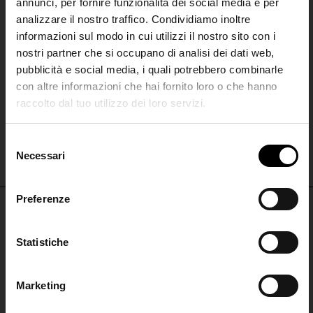
annunci, per fornire funzionalità dei social media e per
analizzare il nostro traffico. Condividiamo inoltre
informazioni sul modo in cui utilizzi il nostro sito con i
nostri partner che si occupano di analisi dei dati web,
pubblicità e social media, i quali potrebbero combinarle
con altre informazioni che hai fornito loro o che hanno
raccolto dal tuo utilizzo dei loro servizi.
Miu Miu
SHIPPING TO UNITED STATES?
Felpa in pile
The shipping costs and items price are
S
€ 1.740,00
based on destination country
Necessari
Join the
e
l
Club
e
Preferenze
CONFIRM
z
i
Iscriviti alla nostra
NON PERDERTI NULLA
o
Statistiche
Ship to
Italy
newsletter per restare
n
ISCRIVITI PER RESTARE AGGIORNATO
aggiornato!
e
Marketing
d
ISCRIVITI
ISCRIVITI ALLA
e