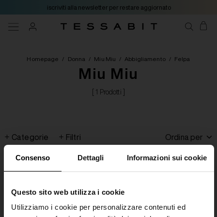
iscriviti alla newsletter per restare aggiornato
Homepage
/
Donna
/
Miu Miu
/
Abbigliamento
/
Felpa
Miu Miu
[ 1 Prodotti ]
Categorie
Filtri
Ordina per
Consenso
Dettagli
Informazioni sui cookie
Questo sito web utilizza i cookie
Utilizziamo i cookie per personalizzare contenuti ed