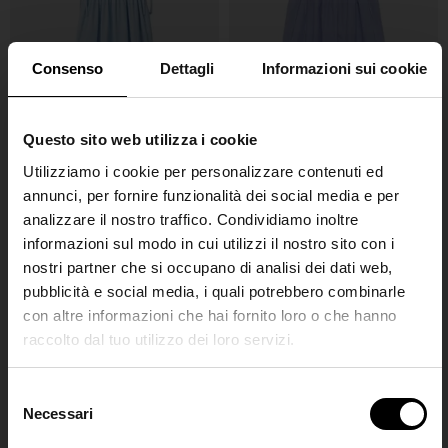
Consenso
Dettagli
Informazioni sui cookie
Questo sito web utilizza i cookie
Miu Miu
Miu Miu
Utilizziamo i cookie per personalizzare contenuti ed
Abito camicia in cotone
Abito corto in cotone
annunci, per fornire funzionalità dei social media e per
€ 1.950,00
€ 1.900,00
analizzare il nostro traffico. Condividiamo inoltre
informazioni sul modo in cui utilizzi il nostro sito con i
nostri partner che si occupano di analisi dei dati web,
pubblicità e social media, i quali potrebbero combinarle
con altre informazioni che hai fornito loro o che hanno
raccolto dal tuo utilizzo dei loro servizi.
SHIPPING TO UNITED STATES?
The shipping costs and items price are
S
based on destination country
Necessari
Join the
e
l