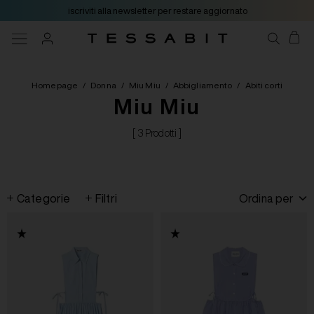
iscriviti alla newsletter per restare aggiornato
Homepage
/
Donna
/
Miu Miu
/
Abbigliamento
/
Abiti corti
Miu Miu
[ 3 Prodotti ]
Categorie
Filtri
Ordina per