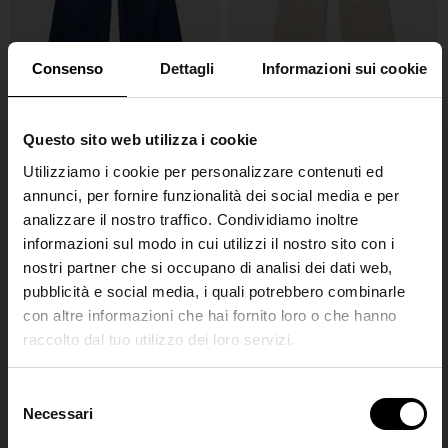
Consenso
Dettagli
Informazioni sui cookie
Questo sito web utilizza i cookie
LOIS
LOIS
Utilizziamo i cookie per personalizzare contenuti ed
Jeans Skater
Jeans Lindsay
annunci, per fornire funzionalità dei social media e per
€ 180,00
€ 170,00
analizzare il nostro traffico. Condividiamo inoltre
informazioni sul modo in cui utilizzi il nostro sito con i
nostri partner che si occupano di analisi dei dati web,
pubblicità e social media, i quali potrebbero combinarle
con altre informazioni che hai fornito loro o che hanno
raccolto dal tuo utilizzo dei loro servizi.
SHIPPING TO UNITED STATES?
The shipping costs and items price are
S
based on destination country
Necessari
Join the
e
l