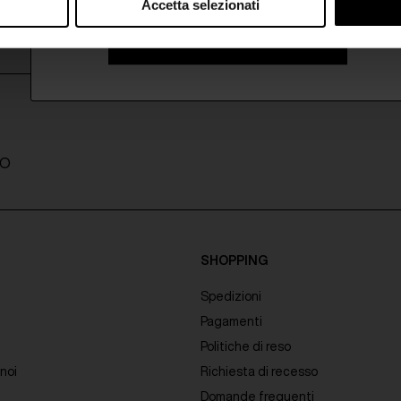
Accetta selezionati
ISCRIVITI ALLA NEWSLETTER
A
TO
SHOPPING
Spedizioni
Pagamenti
Politiche di reso
noi
Richiesta di recesso
Domande frequenti