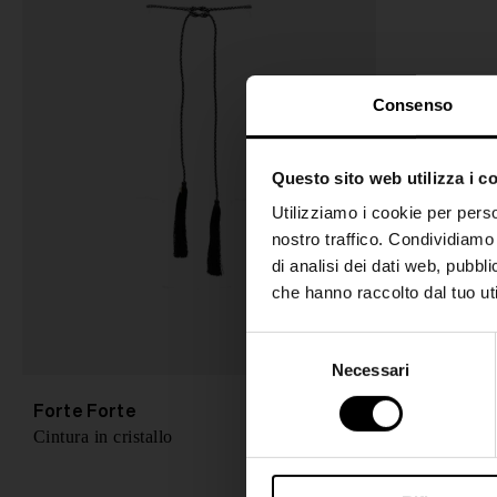
Consenso
Questo sito web utilizza i c
Utilizziamo i cookie per perso
nostro traffico. Condividiamo 
di analisi dei dati web, pubbl
che hanno raccolto dal tuo uti
S
Necessari
e
l
Forte Forte
€ 110,00
e
Cintura in cristallo
z
i