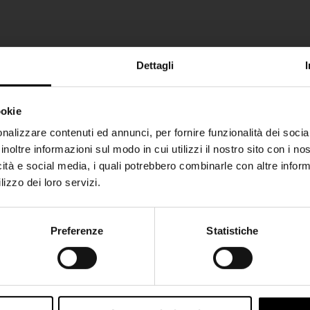
Dettagli
ookie
SHIPPING TO UNITED STATES?
nalizzare contenuti ed annunci, per fornire funzionalità dei socia
inoltre informazioni sul modo in cui utilizzi il nostro sito con i n
The shipping costs and items price are based on
icità e social media, i quali potrebbero combinarle con altre inform
destination country
lizzo dei loro servizi.
CONFIRM
Preferenze
Statistiche
Join the Club
Ship to
Italy
Iscriviti alla nostra newsletter per restare aggiornato!