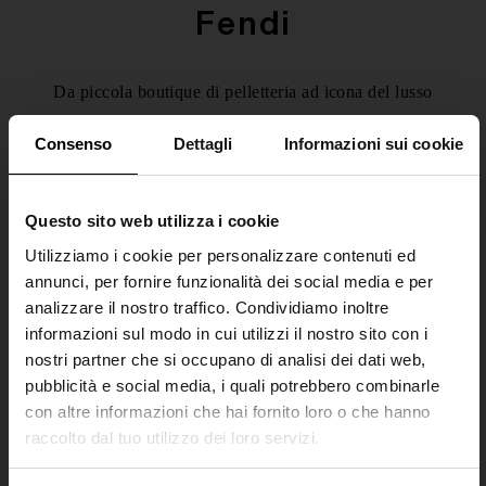
Fendi
Da piccola boutique di pelletteria ad icona del lusso
Made in Italy, la maison Fendi è oggi sinonimo di
Consenso
Dettagli
Informazioni sui cookie
eleganza, artigianalità e sperimentazione. Brand
all’avanguardia sulla scena mondiale, oggi Fendi è
uno dei marchi di lusso più amati al mondo.
Questo sito web utilizza i cookie
Utilizziamo i cookie per personalizzare contenuti ed
[ 1 Prodotti ]
annunci, per fornire funzionalità dei social media e per
analizzare il nostro traffico. Condividiamo inoltre
informazioni sul modo in cui utilizzi il nostro sito con i
nostri partner che si occupano di analisi dei dati web,
Categorie
Filtri
Ordina per
pubblicità e social media, i quali potrebbero combinarle
con altre informazioni che hai fornito loro o che hanno
raccolto dal tuo utilizzo dei loro servizi.
SHIPPING TO UNITED STATES?