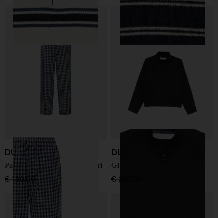
DUNST
DUNST
Pantaloni da pigiama a quadri
Giacca blouson in cotone
€ 160,00
€ 112,00
-30%
€ 260,00
€ 182,00
-30%