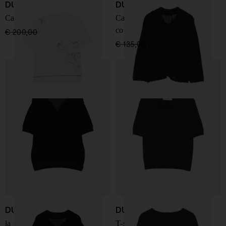
DUNST
DUNST
Camicia in cotone
Cardigan in misto lino e
cotone
€ 200,00
€ 140,00
-30%
€ 135,00
€ 94,00
-30%
DUNST
DUNST
la polo in cotone e lino
T-shirt in cotone e lino