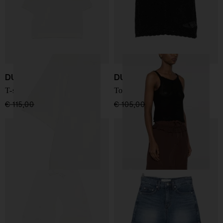
DUNST
DUNST
T-shirt in cotone e lino
Top in misto lino e cotone
€ 115,00
€ 80,00
-30%
€ 105,00
€ 74,00
-30%