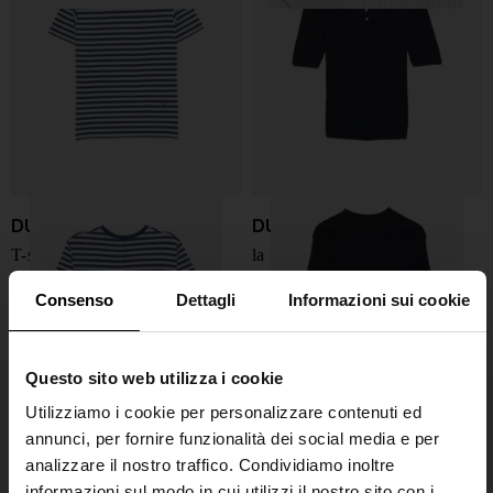
DUNST
DUNST
T-shirt in cotone a righe
la polo in cotone misto
€ 80,00
€ 56,00
-30%
€ 105,00
€ 74,00
-30%
Consenso
Dettagli
Informazioni sui cookie
Questo sito web utilizza i cookie
Utilizziamo i cookie per personalizzare contenuti ed
annunci, per fornire funzionalità dei social media e per
analizzare il nostro traffico. Condividiamo inoltre
informazioni sul modo in cui utilizzi il nostro sito con i