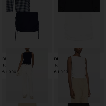
DUNST
DUNST
Top senza maniche
Top senza maniche
€ 110,00
€ 77,00
-30%
€ 110,00
€ 77,00
-30%