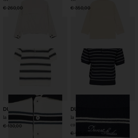
€ 260,00
€ 182,00
-30%
€ 350,00
€ 245,00
-30%
DUNST
DUNST
la polo a righe in cotone
la polo a righe in misto
cotone
€ 130,00
€ 91,00
-30%
€ 135,00
€ 94,00
-30%