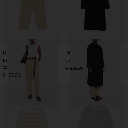
DUNST
DUNST
Pantaloni chino in misto
Cappotto in misto cotone
cotone
€ 380,00
€ 266,00
-30%
€ 135,00
€ 94,00
-30%