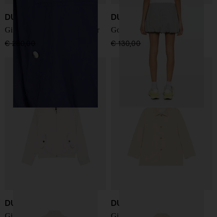
DUNST
DUNST
Giacca blouson Windbreaker
Gonna mini in cotone
€ 280,00
€ 196,00
-30%
€ 130,00
€ 91,00
-30%
DUNST
DUNST
Giacca blouson in cotone
Giacca in pelle vegana