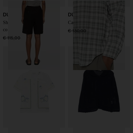
DUNST
DUNST
Shorts da pigiama in misto
Camicia in cotone
cotone
€ 130,00
€ 91,00
-30%
€ 115,00
€ 80,00
-30%