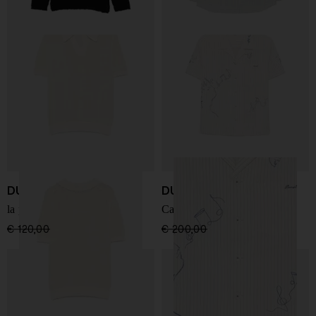
DUNST
DUNST
la polo in cotone e lino
Camicia in cotone
€ 120,00
€ 84,00
-30%
€ 200,00
€ 140,00
-30%