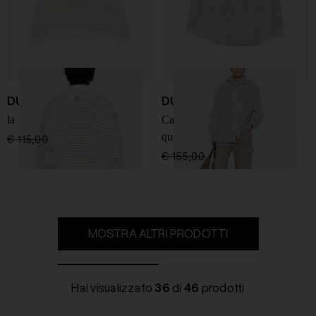
DUNST
DUNST
la polo a righe in cotone
Camicia con cappuccio a
quadri
€ 115,00
€ 80,00
-30%
€ 155,00
€ 108,00
-30%
MOSTRA ALTRI PRODOTTI
Hai visualizzato
36
di
46
prodotti