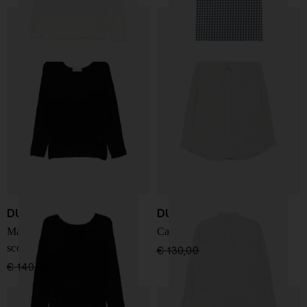
DUNST
DUNST
Maglione in crochet con
Camicia in cotone
scollo rotondo
€ 130,00
€ 91,00
-30%
€ 140,00
€ 98,00
-30%