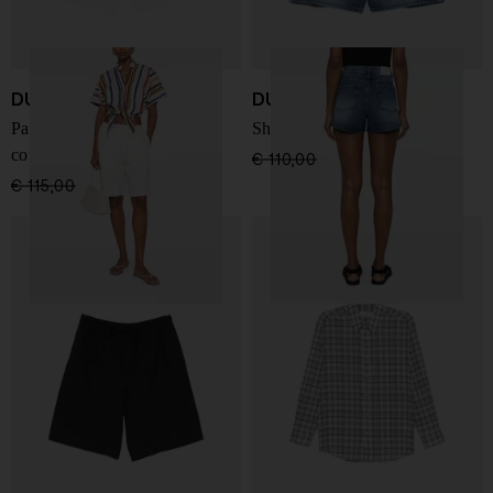
DUNST
DUNST
Pantaloni corti in misto
Shorts mini in denim
cotone
€ 110,00
€ 77,00
-30%
€ 115,00
€ 80,00
-30%