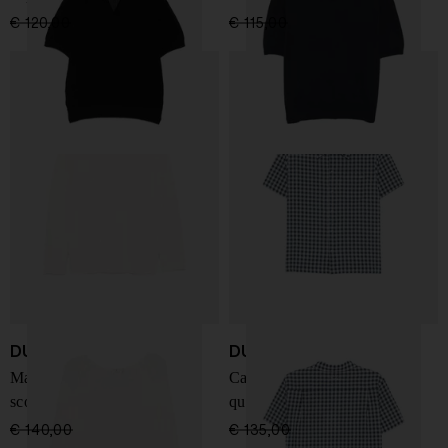
€ 120,00
€ 84,00
-30%
€ 115,00
€ 80,00
-30%
DUNST
DUNST
Maglione in crochet con
Camicia in misto cotone a
scollo rotondo
quadri
€ 140,00
€ 98,00
-30%
€ 135,00
€ 94,00
-30%