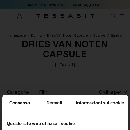
iscriviti alla newsletter per restare aggiornato
Homepage
/
Donna
/
Dries Van Noten Capsule
/
Scarpe
/
Sandali
DRIES VAN NOTEN
CAPSULE
[ 1 Prodotti ]
Categorie
Filtri
Ordina per
Consenso
Dettagli
Informazioni sui cookie
Questo sito web utilizza i cookie