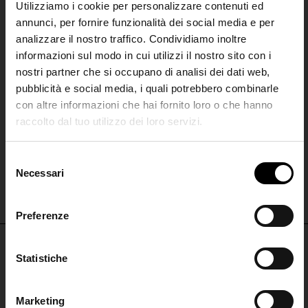
Utilizziamo i cookie per personalizzare contenuti ed
annunci, per fornire funzionalità dei social media e per
analizzare il nostro traffico. Condividiamo inoltre
informazioni sul modo in cui utilizzi il nostro sito con i
nostri partner che si occupano di analisi dei dati web,
pubblicità e social media, i quali potrebbero combinarle
con altre informazioni che hai fornito loro o che hanno
raccolto dal tuo utilizzo dei loro servizi.
DRIES VAN NOTEN
SHIPPING TO UNITED STATES?
CAPSULE
The shipping costs and items price are
S
Sandali in velluto di pelle
based on destination country
Necessari
Join the
e
€ 695,00
l
Club
e
Preferenze
CONFIRM
z
i
Iscriviti alla nostra
o
Statistiche
Ship to
Italy
newsletter per restare
NON PERDERTI NULLA
n
aggiornato!
e
ISCRIVITI PER RESTARE AGGIORNATO
Marketing
d