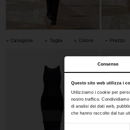
Categorie
Taglia
Colore
Prezzo
Consenso
Questo sito web utilizza i c
Utilizziamo i cookie per perso
nostro traffico. Condividiamo 
di analisi dei dati web, pubbl
che hanno raccolto dal tuo uti
S