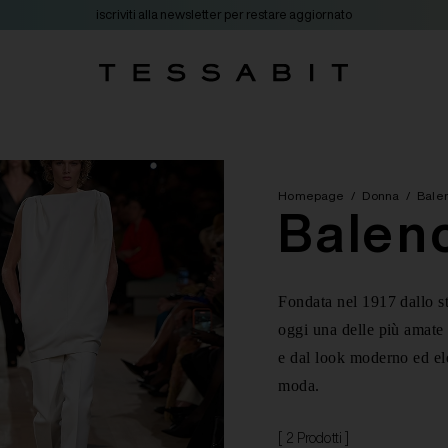
iscriviti alla newsletter per restare aggiornato
Homepage
/
Donna
/
Bale
Balen
Fondata nel 1917 dallo s
oggi una delle più amate 
e dal look moderno ed ele
moda.
[ 2 Prodotti ]