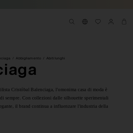
nciaga
/
Abbigliamento
/
Abiti lunghi
ciaga
tilista Cristóbal Balenciaga, l'omonima casa di moda è
di sempre. Con collezioni dalle silhouette sperimentali
gante, il brand continua a influenzare l'industria della