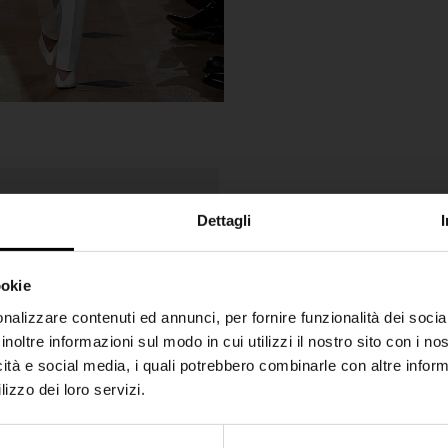
Dettagli
ookie
SHIPPING TO UNITED STATES?
nalizzare contenuti ed annunci, per fornire funzionalità dei socia
inoltre informazioni sul modo in cui utilizzi il nostro sito con i n
The shipping costs and items price are based on
icità e social media, i quali potrebbero combinarle con altre inform
destination country
lizzo dei loro servizi.
CONFIRM