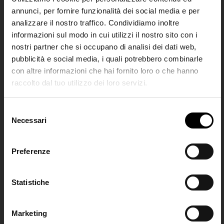
annunci, per fornire funzionalità dei social media e per
analizzare il nostro traffico. Condividiamo inoltre
informazioni sul modo in cui utilizzi il nostro sito con i
nostri partner che si occupano di analisi dei dati web,
pubblicità e social media, i quali potrebbero combinarle
con altre informazioni che hai fornito loro o che hanno
raccolto dal tuo utilizzo dei loro servizi.
SHIPPING TO UNITED STATES?
The shipping costs and items price are
S
Balenciaga
Balenciaga
based on destination country
Necessari
Join the
e
Gonna midi in tweed
Gonna mini in tweed
l
Club
€ 2.300,00
€ 1.900,00
e
Preferenze
CONFIRM
z
i
Iscriviti alla nostra
o
Statistiche
Ship to
Italy
newsletter per restare
n
aggiornato!
e
Marketing
d