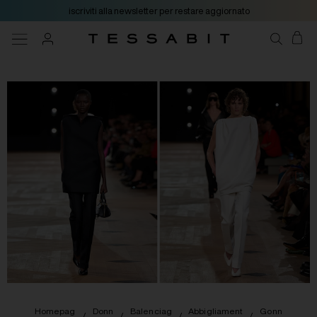
iscriviti alla newsletter per restare aggiornato
Homepag
Donn
Balenciag
Abbigliament
Gonn
/
/
/
/