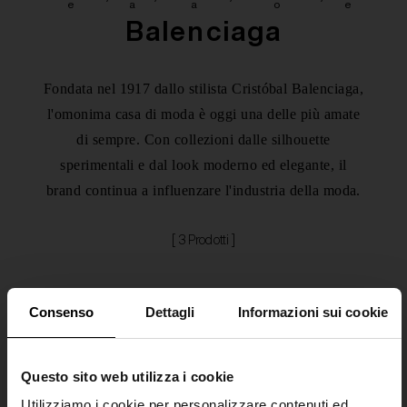
e
a
a
o
e
Balenciaga
Fondata nel 1917 dallo stilista Cristóbal Balenciaga,
l'omonima casa di moda è oggi una delle più amate
di sempre. Con collezioni dalle silhouette
sperimentali e dal look moderno ed elegante, il
brand continua a influenzare l'industria della moda.
[ 3 Prodotti ]
Consenso
Dettagli
Informazioni sui cookie
Categorie
Filtri
Ordina per
Questo sito web utilizza i cookie
Utilizziamo i cookie per personalizzare contenuti ed