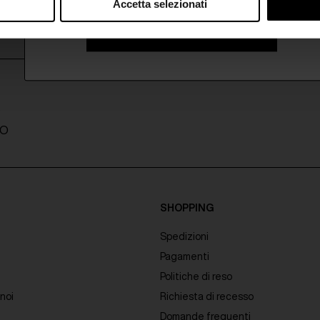
Accetta selezionati
ISCRIVITI ALLA NEWSLETTER
A
TO
SHOPPING
Spedizioni
Pagamenti
Politiche di reso
noi
Richiesta di recesso
Domande frequenti