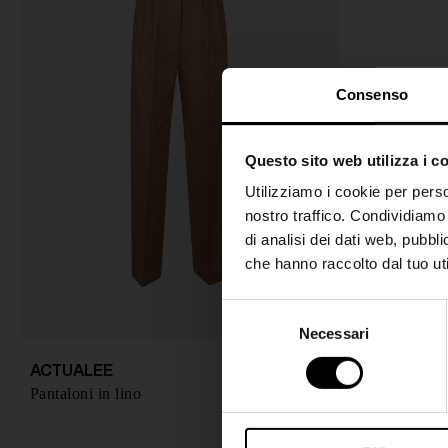
Consenso
Questo sito web utilizza i c
Utilizziamo i cookie per perso
nostro traffico. Condividiamo 
di analisi dei dati web, pubbl
che hanno raccolto dal tuo uti
S
Necessari
e
l
ACTUALEE
€ 159,00
e
Pantaloni in lino
-30%
€ 111,00
z
i