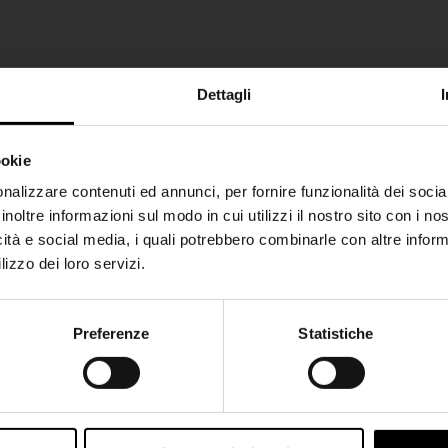
Dettagli
ookie
SHIPPING TO UNITED STATES?
nalizzare contenuti ed annunci, per fornire funzionalità dei socia
inoltre informazioni sul modo in cui utilizzi il nostro sito con i n
The shipping costs and items price are based on
icità e social media, i quali potrebbero combinarle con altre inform
destination country
lizzo dei loro servizi.
CONFIRM
Preferenze
Statistiche
Join the Club
Ship to
Italy
Iscriviti alla nostra newsletter per restare aggiornato!