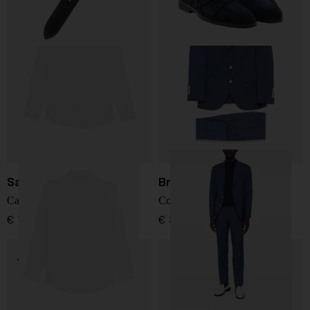
Saint Laurent
Brunello Cucinelli
Camicia di cotone
Completo in lana a un petto
€ 750,00
€ 3.900,00