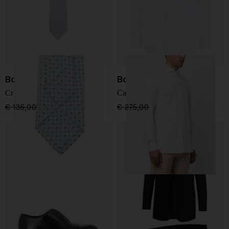
Borrelli
Borrelli
Cravatta in seta
Camicia Nando
€ 135,00
€ 108,00
-20%
€ 275,00
€ 220,00
-20%