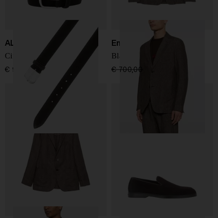
ALBERTOLUTI
Emporio Armani
Cintura con fibbia quadrata
Blazer in lino a un petto
€ 99,00
€ 700,00
€ 420,00
-40%