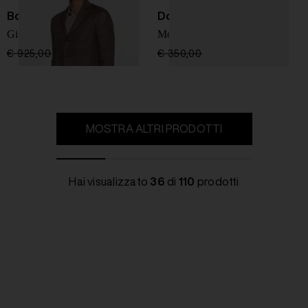
Boglioli
Doucal's
Giacca in lino doppiopetto
Mocassino in suede
€ 925,00
€ 555,00
-40%
€ 350,00
€ 280,00
-20%
MOSTRA ALTRI PRODOTTI
Hai visualizzato
36
di
110
prodotti