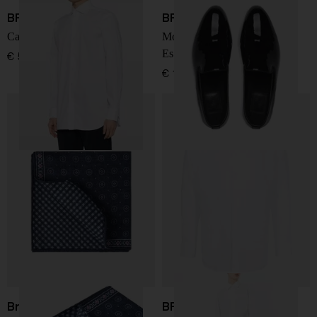
BRIONI
BRIONI
Camicia in cotone
Mocassini in pelle verniciata
Essential
€ 590,00
€ 1.100,00
Brunello Cucinelli
BRIONI