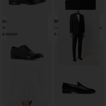
Doucal's
BRIONI
Scarpe Oxford
Completo in cotone a un petto
€ 320,00
€ 256,00
-20%
€ 5.400,00