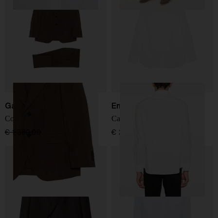
Gabriele Pasini
Emporio Armani
Completo a righe
Camicia in cotone con logo
€ 1.380,00
€ 966,00
-30%
€ 220,00