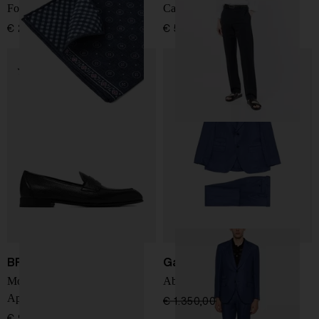
Foulard in seta
Camicia in lino
€ 230,00
€ 590,00
BRIONI
Gabriele Pasini
Mocassini in pelle Penny
Abito con tasche a patta
Appia
€ 1.350,00
€ 945,00
-30%
€ 990,00