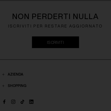
NON PERDERTI NULLA
ISCRIVITI PER RESTARE AGGIORNATO
ISCRIVITI
AZIENDA
Contatti
SHOPPING
Chi Siamo
Spedizioni
Boutique
Pagamenti