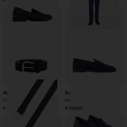
ALBERTOLUTI
Santoni
Cintura con fibbia quadrata
Pure Moccasin
€ 99,00
€ 720,00
€ 576,00
-20%