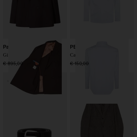
Paul Smith
PEOPLE OF SHIBUYA
Giacca a due bottoni
Camicia Yogo
€ 895,00
€ 626,00
-30%
€ 150,00
€ 112,00
-25%