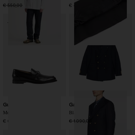
€ 550,00
€ 385,00
-30%
€ 450,00
Gucci
Gabriele Pasini
Mocassini in pelle
Blazer doppiopetto
€ 645,00
€ 1.090,00
€ 763,00
-30%