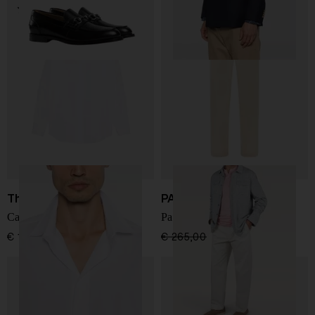
The Row
PAUL & SHARK
Camicia in cotone Nilo
Pantaloni a gamba larga
€ 1.460,00
€ 265,00
€ 186,00
-30%