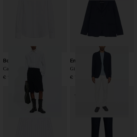
Bottega Veneta
Emporio Armani
Camicia di Cotone
Giacca monopetto Line
€ 1.300,00
€ 700,00