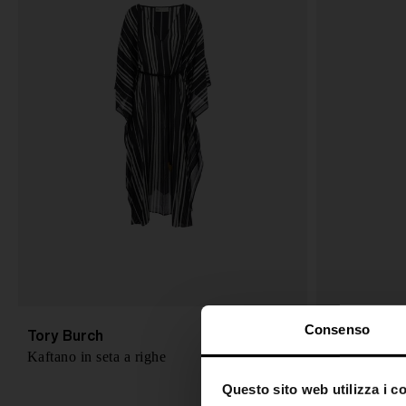
Consenso
Tory Burch
Tory Burch
€ 750,00
Kaftano in seta a righe
Kaftano in li
Questo sito web utilizza i c