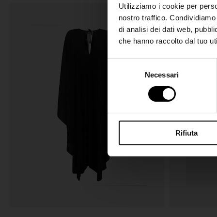
Utilizziamo i cookie per perso
nostro traffico. Condividiamo 
di analisi dei dati web, pubbl
che hanno raccolto dal tuo uti
S
Necessari
e
l
e
z
i
Rifiuta
o
n
e
d
e
l
c
o