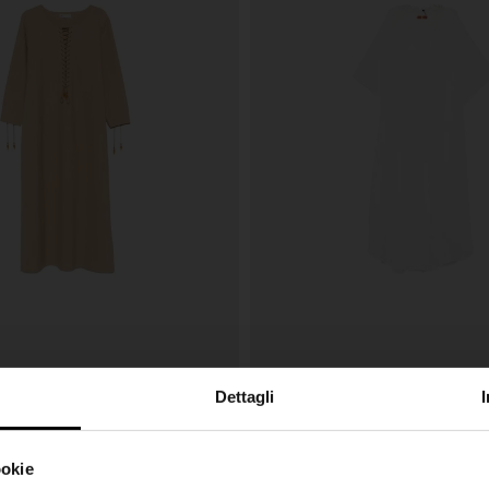
Dettagli
Ermanno Scervino
€ 875,00
no
Long kaftan
ookie