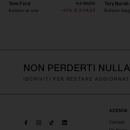
Tom Ford
Tory Burch
€ 5.190,00
n
Kaftano in seta
-40%
€ 3.114,00
s
e
n
s
o
NON PERDERTI NULL
ISCRIVITI PER RESTARE AGGIORNA
AZIENDA
Contatti