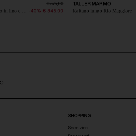
TALLER MARMO
€ 575,00
Kaftano lungo in lino e seta
Kaftano lungo Rio Maggiore
-40%
€ 345,00
A
TO
SHOPPING
Spedizioni