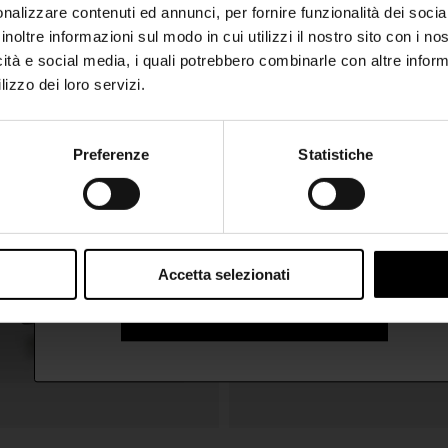
SHIPPING TO UNITED STATES?
nalizzare contenuti ed annunci, per fornire funzionalità dei socia
inoltre informazioni sul modo in cui utilizzi il nostro sito con i n
The shipping costs and items price are based on
icità e social media, i quali potrebbero combinarle con altre inform
destination country
lizzo dei loro servizi.
CONFIRM
Preferenze
Statistiche
Join the Club
Ship to
Italy
Iscriviti alla nostra newsletter per restare aggiornato!
Accetta selezionati
ISCRIVITI ALLA NEWSLETTER