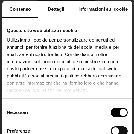
Consenso
Dettagli
Informazioni sui cookie
Questo sito web utilizza i cookie
Utilizziamo i cookie per personalizzare contenuti ed
annunci, per fornire funzionalità dei social media e per
analizzare il nostro traffico. Condividiamo inoltre
informazioni sul modo in cui utilizzi il nostro sito con i
MM6 Maison Margiela
nostri partner che si occupano di analisi dei dati web,
pubblicità e social media, i quali potrebbero combinarle
T-shirt in cotone con logo
con altre informazioni che hai fornito loro o che hanno
€ 250,00
raccolto dal tuo utilizzo dei loro servizi.
SHIPPING TO UNITED STATES?
The shipping costs and items price are
S
based on destination country
Necessari
Join the
e
l
Club
e
Preferenze
CONFIRM