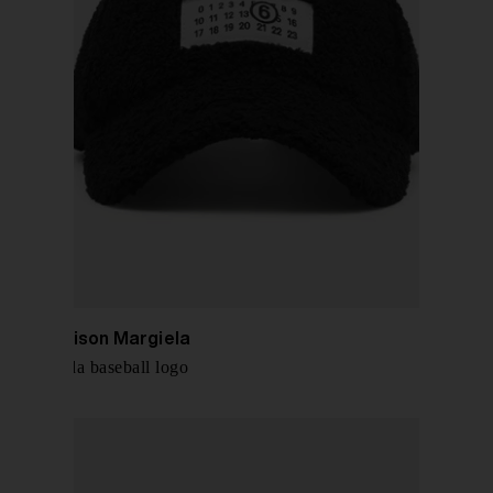
MM6 Maison Margiela
cappello da baseball logo
€ 160,00