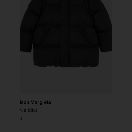
MM6 Maison Margiela
Giacca down Midi
€ 1.090,00