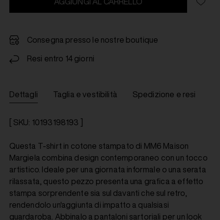
AGGIUNGI AL CARRELLO
Consegna presso le nostre boutique
Resi entro 14 giorni
Dettagli
Taglia e vestibilità
Spedizione e resi
[ SKU: 10193198193 ]
Questa T-shirt in cotone stampato di MM6 Maison
Margiela combina design contemporaneo con un tocco
artistico. Ideale per una giornata informale o una serata
rilassata, questo pezzo presenta una grafica a effetto
stampa sorprendente sia sul davanti che sul retro,
rendendolo un'aggiunta di impatto a qualsiasi
guardaroba. Abbinalo a pantaloni sartoriali per un look