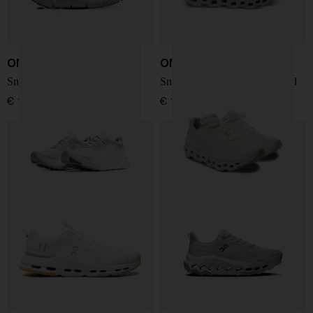
ON
ON
Sneakers Cloudsoma
Sneakers Cloudmonster Void
€ 190,00
€ 180,00