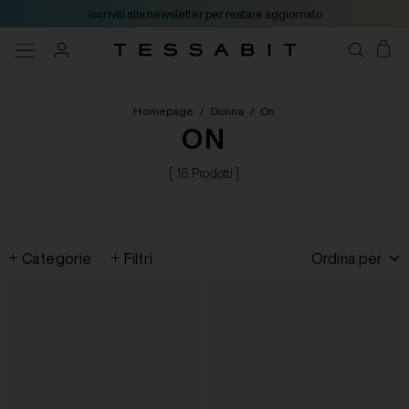
iscriviti alla newsletter per restare aggiornato
Homepage
/
Donna
/
On
ON
[ 16 Prodotti ]
Categorie
Filtri
Ordina per