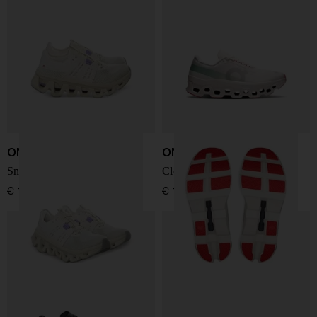
ON
ON
Sneakers Cloudswift Amp
Cloudmonster 1 sneakers
€ 190,00
€ 180,00