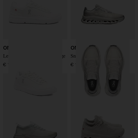
ON
ON
Le sneakers Roger Advantage
Sneakers Cloudtilt Remix
€ 160,00
€ 170,00