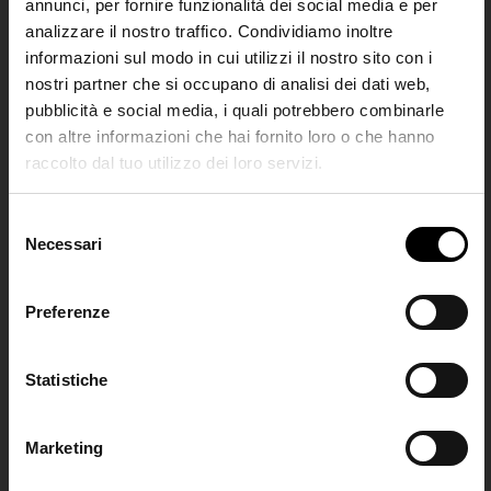
annunci, per fornire funzionalità dei social media e per
€ 170,00
€ 170,00
analizzare il nostro traffico. Condividiamo inoltre
informazioni sul modo in cui utilizzi il nostro sito con i
nostri partner che si occupano di analisi dei dati web,
pubblicità e social media, i quali potrebbero combinarle
con altre informazioni che hai fornito loro o che hanno
raccolto dal tuo utilizzo dei loro servizi.
SHIPPING TO UNITED STATES?
The shipping costs and items price are
S
based on destination country
Necessari
Join the
e
l
Club
e
Preferenze
CONFIRM
z
i
Iscriviti alla nostra
ON
ON
o
Statistiche
Ship to
Italy
newsletter per restare
n
Sneakers Cloudpulse Next
Cloud 6 Versa sneakers
aggiornato!
e
€ 140,00
€ 170,00
Marketing
d
ISCRIVITI ALLA
e