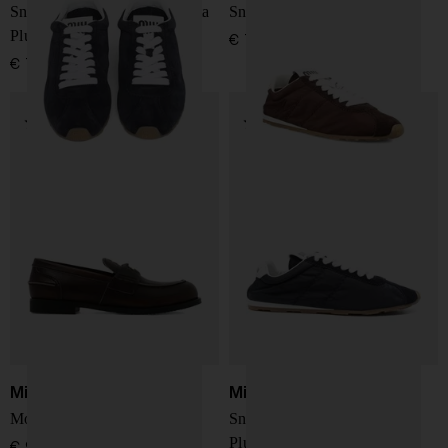
Sneakers in pelle scamosciata
Sneakers Plume
Plume
€ 760,00
€ 760,00
Miu Miu
Miu Miu
Mocassini in pelle
Sneakers in nylon e pelle
Plume
€ 950,00