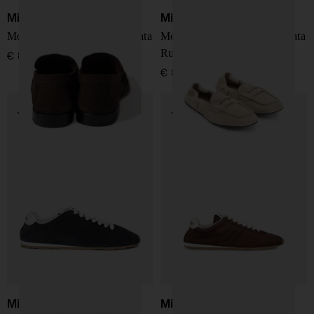
Miu Miu
Miu Miu
Mocassini in pelle scamosciata
Mocassini in pelle scamosciata
Ruches
€ 890,00
€ 890,00
Miu Miu
Miu Miu