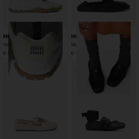
Miu Miu
Miu Miu
Sneakers Tyre
Mocassini in pelle Ruches
€ 890,00
€ 890,00