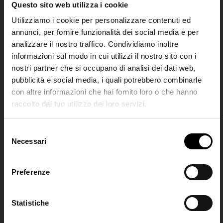
Questo sito web utilizza i cookie
Utilizziamo i cookie per personalizzare contenuti ed
annunci, per fornire funzionalità dei social media e per
analizzare il nostro traffico. Condividiamo inoltre
informazioni sul modo in cui utilizzi il nostro sito con i
nostri partner che si occupano di analisi dei dati web,
pubblicità e social media, i quali potrebbero combinarle
con altre informazioni che hai fornito loro o che hanno
raccolto dal tuo utilizzo dei loro servizi.
Miu Miu
Miu Miu
SHIPPING TO UNITED STATES?
Mocassini in pelle scamosciata
Sandali piatti in pelle
The shipping costs and items price are
S
€ 830,00
€ 970,00
based on destination country
Necessari
Join the
e
l
Club
e
Preferenze
CONFIRM
z
i
Iscriviti alla nostra
o
Statistiche
Ship to
Italy
newsletter per restare
n
aggiornato!