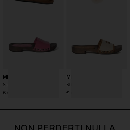
Miu Miu
Miu Miu
Sandali Clog
Slipper con logo
€ 690,00
€ 690,00
NON PERDERTI NULLA