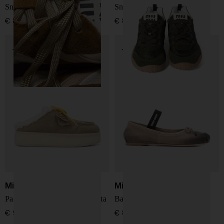
Sneakers da palestra
Sneakers Tyre
€ 850,00
€ 890,00
Miu Miu
Miu Miu
Pantofole in pelle scamosciata
Ballet in pelle
€ 930,00
€ 830,00