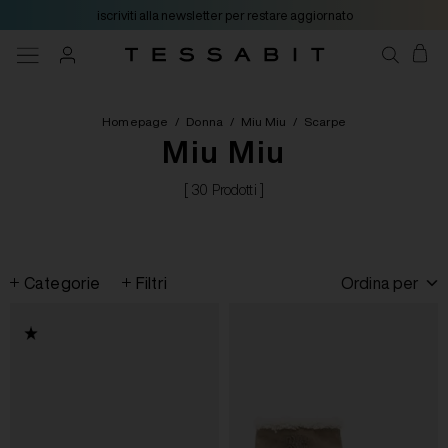
iscriviti alla newsletter per restare aggiornato
Homepage
/
Donna
/
Miu Miu
/
Scarpe
Miu Miu
[ 30 Prodotti ]
Categorie
Filtri
Ordina per