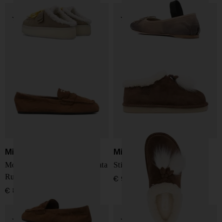
Miu Miu
Miu Miu
Mocassini in pelle scamosciata
Stivali in pelle scamosciata
Ruches
€ 990,00
€ 890,00