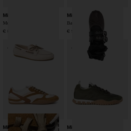
Miu Miu
Miu Miu
Mocassini in tela Deck
Ballerine in pelle
€ 810,00
€ 970,00
Miu Miu
Miu Miu