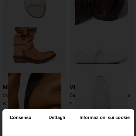
Miu Miu
Miu Miu
Stivali in pelle Foule
Ballerine in pelle scamosciata
€ 1.800,00
€ 760,00
Consenso
Dettagli
Informazioni sui cookie