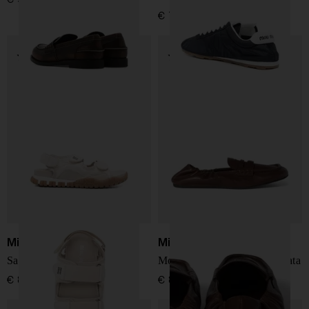
€ 760,00
Miu Miu
Miu Miu
Sandali slingback Tyre
Mocassini in pelle scamosciata
€ 880,00
€ 890,00