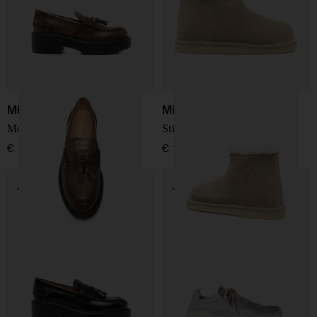
Miu Miu
Miu Miu
Mocassini in pelle
Stivali in pelle scamosciata
€ 1.000,00
€ 1.000,00