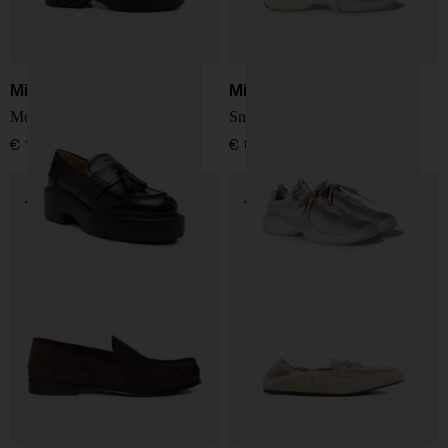
Miu Miu
Miu Miu
Mocassini in pelle
Sneakers Bubble
€ 1.000,00
€ 890,00