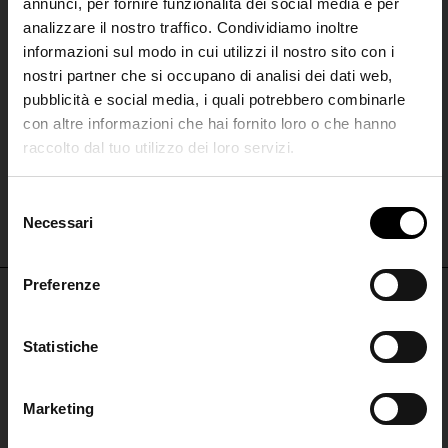
annunci, per fornire funzionalità dei social media e per
analizzare il nostro traffico. Condividiamo inoltre
informazioni sul modo in cui utilizzi il nostro sito con i
nostri partner che si occupano di analisi dei dati web,
pubblicità e social media, i quali potrebbero combinarle
con altre informazioni che hai fornito loro o che hanno
raccolto dal tuo utilizzo dei loro servizi.
MARINE SERRE
SHIPPING TO UNITED STATES?
Gilet Moon
The shipping costs and items price are
S
€ 380,00
based on destination country
Necessari
Join the
e
l
Club
e
Preferenze
CONFIRM
z
i
Iscriviti alla nostra
NON PERDERTI NULLA
o
Statistiche
Ship to
Italy
newsletter per restare
n
ISCRIVITI PER RESTARE AGGIORNATO
aggiornato!
e
Marketing
d
ISCRIVITI
ISCRIVITI ALLA
e