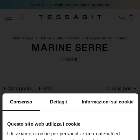
iscriviti alla newsletter per restare aggiornato
Homepage
/
Donna
/
Marine Serre
/
Abbigliamento
/
Gilet
MARINE SERRE
[ 1 Prodotti ]
Categorie
Filtri
Ordina per
Consenso
Dettagli
Informazioni sui cookie
Questo sito web utilizza i cookie
Utilizziamo i cookie per personalizzare contenuti ed