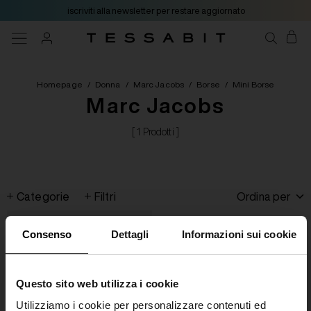
iscriviti alla newsletter per restare aggiornato
Homepage
/
Donna
/
Marc Jacobs
/
Borse
/
Mini Borse
Marc Jacobs
[ 1 Prodotti ]
Categorie
Filtri
Ordina per
Consenso
Dettagli
Informazioni sui cookie
Questo sito web utilizza i cookie
Utilizziamo i cookie per personalizzare contenuti ed