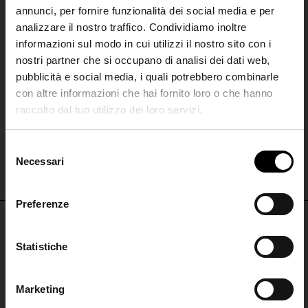
annunci, per fornire funzionalità dei social media e per
analizzare il nostro traffico. Condividiamo inoltre
informazioni sul modo in cui utilizzi il nostro sito con i
nostri partner che si occupano di analisi dei dati web,
pubblicità e social media, i quali potrebbero combinarle
con altre informazioni che hai fornito loro o che hanno
Marc Jacobs
raccolto dal tuo utilizzo dei loro servizi.
SHIPPING TO UNITED STATES?
La mini bag in pelle The
Chain
The shipping costs and items price are
S
based on destination country
Necessari
€ 350,00
Join the
e
l
Club
e
Preferenze
CONFIRM
z
i
Iscriviti alla nostra
NON PERDERTI NULLA
o
Statistiche
Ship to
Italy
newsletter per restare
n
aggiornato!
ISCRIVITI PER RESTARE AGGIORNATO
e
Marketing
d
ISCRIVITI ALLA