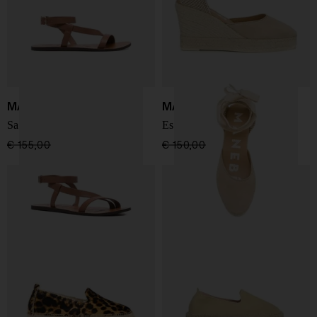
MANEBI
MANEBI
Sandali gladiatore in pelle
Espadrillas Hamptons
€ 155,00
€ 93,00
-40%
€ 150,00
€ 128,00
-15%