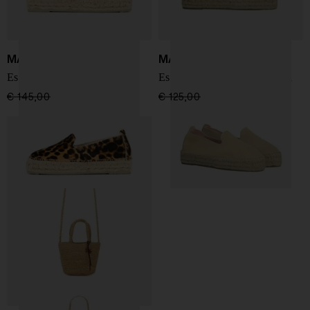
MANEBI
MANEBI
Espadrillas Leopard
Espadrillas con suola doppia
€ 145,00
€ 123,00
-15%
€ 125,00
€ 106,00
-15%