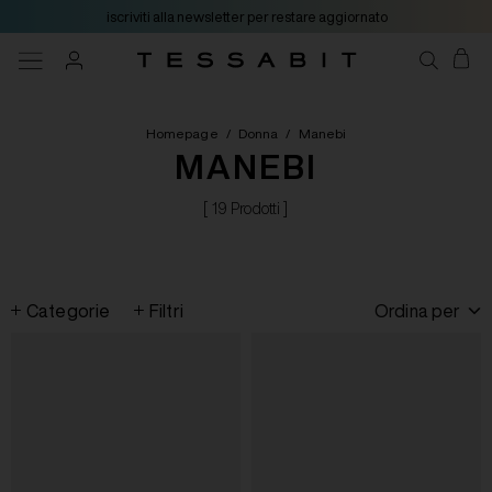
iscriviti alla newsletter per restare aggiornato
Homepage
/
Donna
/
Manebi
MANEBI
[ 19 Prodotti ]
Categorie
Filtri
Ordina per