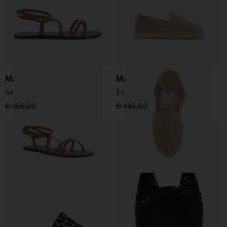
MANEBI
MANEBI
Sandali piatti in pelle
Espadrillas Hemptons
€ 155,00
€ 93,00
-40%
€ 145,00
€ 123,00
-15%