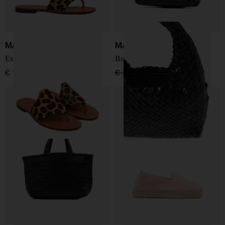
MANEBI
MANEBI
Espadrillas in suede
Borsa in pelle Halfmoon
€ 165,00
€ 315,00
€ 189,00
-40%