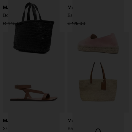
MANEBI
MANEBI
Borsa tote in pelle media
Espadrillas Hamptons
€ 445,00
€ 267,00
-40%
€ 125,00
€ 106,00
-15%
MANEBI
MANEBI
Sandalo Cayon
Ballerina con Cinturino