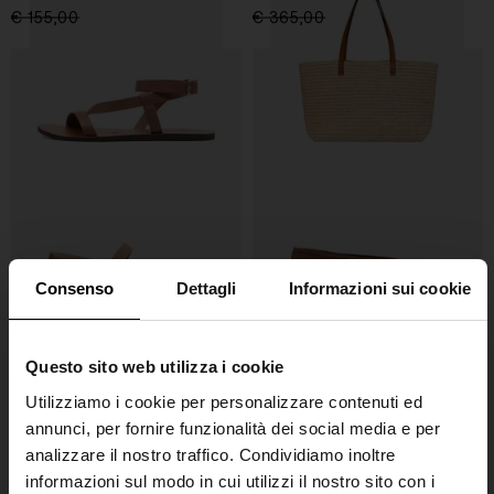
€ 155,00
€ 132,00
-15%
€ 365,00
€ 292,00
-20%
Consenso
Dettagli
Informazioni sui cookie
Questo sito web utilizza i cookie
MANEBI
MANEBI
Utilizziamo i cookie per personalizzare contenuti ed
Sandal con Cinturino
Ballerine in pelle scamosciata
annunci, per fornire funzionalità dei social media e per
€ 125,00
€ 106,00
-15%
€ 255,00
€ 153,00
-40%
analizzare il nostro traffico. Condividiamo inoltre
informazioni sul modo in cui utilizzi il nostro sito con i