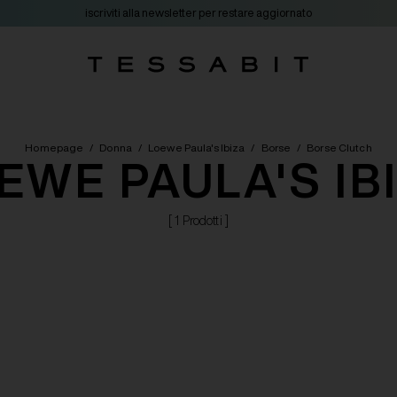
iscriviti alla newsletter per restare aggiornato
Homepage
/
Donna
/
Loewe Paula's Ibiza
/
Borse
/
Borse Clutch
EWE PAULA'S IB
[ 1 Prodotti ]