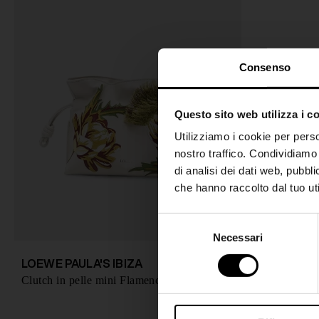
Consenso
Questo sito web utilizza i c
Utilizziamo i cookie per perso
nostro traffico. Condividiamo 
di analisi dei dati web, pubbl
che hanno raccolto dal tuo uti
S
Necessari
e
l
LOEWE PAULA'S IBIZA
€ 3.000,00
e
Clutch in pelle mini Flamenco
z
i