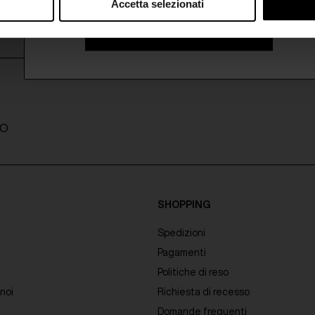
Accetta selezionati
ISCRIVITI ALLA NEWSLETTER
A
TO
SHOPPING
Spedizioni
Pagamenti
Politiche di reso
noi
Richiesta di recesso
Domande frequenti