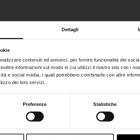
Dettagli
ookie
SHIPPING TO UNITED STATES?
nalizzare contenuti ed annunci, per fornire funzionalità dei socia
inoltre informazioni sul modo in cui utilizzi il nostro sito con i n
The shipping costs and items price are based on
icità e social media, i quali potrebbero combinarle con altre inform
destination country
lizzo dei loro servizi.
CONFIRM
Preferenze
Statistiche
Join the Club
Ship to
Italy
Iscriviti alla nostra newsletter per restare aggiornato!