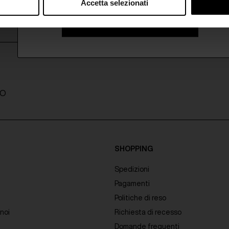
Accetta selezionati
ISCRIVITI ALLA NEWSLETTER
A
TO
SHOPPING
Spedizioni
Pagamenti
Politiche di reso
noi
Richiesta di recesso
Domande frequenti