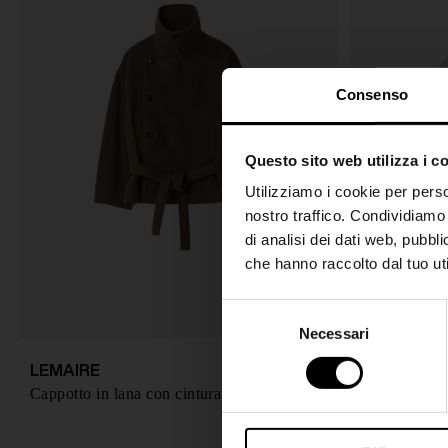
Consenso
Questo sito web utilizza i c
Utilizziamo i cookie per perso
nostro traffico. Condividiamo 
di analisi dei dati web, pubbl
che hanno raccolto dal tuo uti
S
Necessari
e
l
LEMAIRE
LEMAIRE
€ 1.290,00
e
Cappotto in lana con cintura
Giacca corta 
z
i