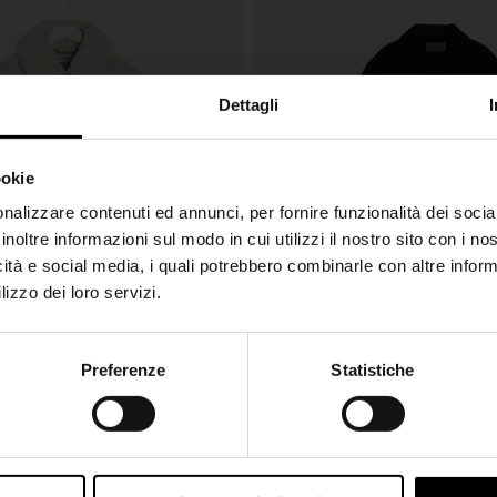
Dettagli
ookie
SHIPPING TO UNITED STATES?
nalizzare contenuti ed annunci, per fornire funzionalità dei socia
inoltre informazioni sul modo in cui utilizzi il nostro sito con i n
The shipping costs and items price are based on
icità e social media, i quali potrebbero combinarle con altre inform
destination country
lizzo dei loro servizi.
CONFIRM
Preferenze
Statistiche
Join the Club
Ship to
Italy
LEMAIRE
€ 1.290,00
imbottita
Giacca di cotone
Iscriviti alla nostra newsletter per restare aggiornato!