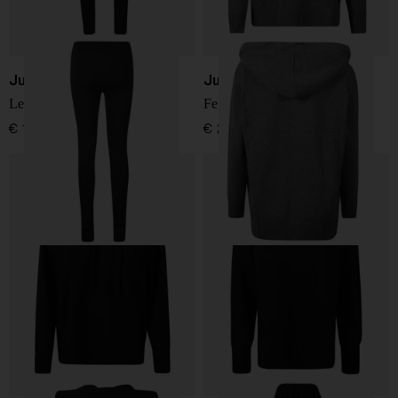
Jucca
Jucca
Leggings
Felpa con cappuccio
€ 100,00
€ 245,00