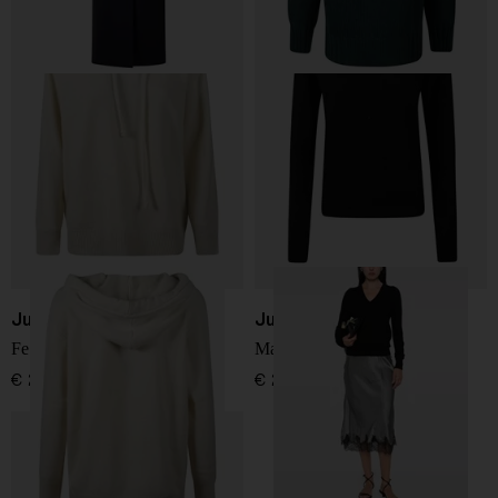
Jucca
Jucca
Felpa con cappuccio
Maglione a V
€ 245,00
€ 260,00