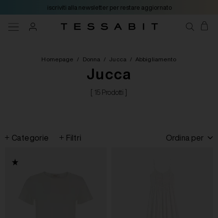
iscriviti alla newsletter per restare aggiornato
Homepage
/
Donna
/
Jucca
/
Abbigliamento
Jucca
[ 15 Prodotti ]
Categorie
Filtri
Ordina per