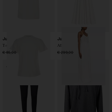
Jucca
Jucca
T-shirt in cotone
Abito in crochet
€ 85,00
€ 64,00
-25%
€ 299,00
€ 209,00
-30%