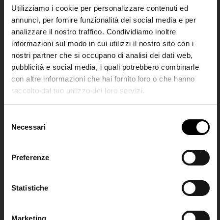
doppiopetto
Utilizziamo i cookie per personalizzare contenuti ed
€ 250,00
annunci, per fornire funzionalità dei social media e per
€ 335,00
analizzare il nostro traffico. Condividiamo inoltre
informazioni sul modo in cui utilizzi il nostro sito con i
nostri partner che si occupano di analisi dei dati web,
pubblicità e social media, i quali potrebbero combinarle
con altre informazioni che hai fornito loro o che hanno
raccolto dal tuo utilizzo dei loro servizi.
SHIPPING TO UNITED STATES?
The shipping costs and items price are
S
based on destination country
Necessari
Join the
e
l
Club
e
Preferenze
CONFIRM
z
i
Iscriviti alla nostra
Jucca
Jucca
o
Statistiche
Ship to
Italy
newsletter per restare
Maglione a V
Maglione con motivo
n
aggiornato!
ballantyne
€ 260,00
e
Marketing
€ 205,00