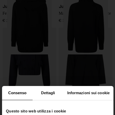
Jucca
Jucca
Felpa
Maglione a collo alto oversize
€ 245,00
€ 300,00
Consenso
Dettagli
Informazioni sui cookie
Jucca
Jucca
Questo sito web utilizza i cookie
Maglione simile a giacca
Giacca Kintted