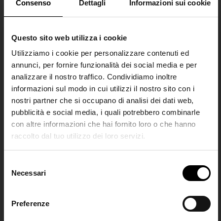
Consenso
Dettagli
Informazioni sui cookie
Questo sito web utilizza i cookie
GUEST IN RESIDENCE
GUEST IN RESIDENCE
Utilizziamo i cookie per personalizzare contenuti ed
Foulard stampato
Foulard stampato
annunci, per fornire funzionalità dei social media e per
€ 150,00
€ 150,00
analizzare il nostro traffico. Condividiamo inoltre
informazioni sul modo in cui utilizzi il nostro sito con i
nostri partner che si occupano di analisi dei dati web,
pubblicità e social media, i quali potrebbero combinarle
con altre informazioni che hai fornito loro o che hanno
raccolto dal tuo utilizzo dei loro servizi.
SHIPPING TO UNITED STATES?
The shipping costs and items price are
S
based on destination country
Necessari
Join the
e
l
Club
e
Preferenze
CONFIRM
z