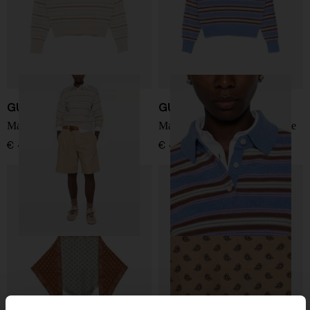
GUEST IN RESIDENCE
GUEST IN RESIDENCE
Maglia a righe in cashmere
Maglione di cashmere a righe
€ 460,00
€ 460,00