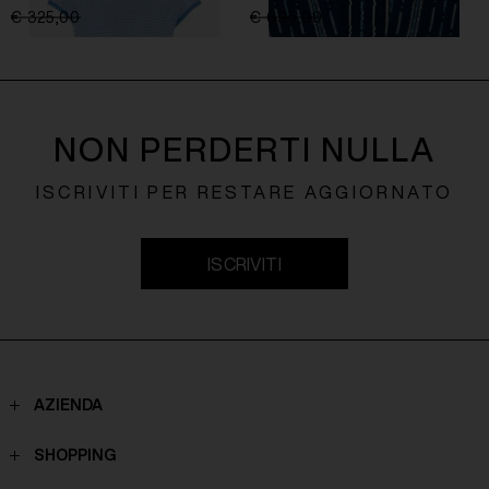
€ 325,00
€ 195,00
-40%
€ 695,00
€ 417,00
-40%
NON PERDERTI NULLA
ISCRIVITI PER RESTARE AGGIORNATO
ISCRIVITI
AZIENDA
Contatti
SHOPPING