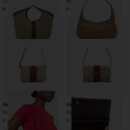
Gucci Giglio grande Tote
Borsa a spalla Jackie Slim
€ 1.800,00
€ 1.950,00
Gucci
Gucci
Borsa a spalla Horsebit
Borsa mini Horsebit Gucci
€ 890,00
€ 1.200,00