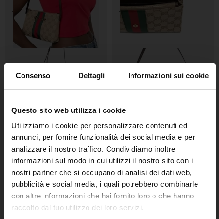
Consenso
Dettagli
Informazioni sui cookie
Questo sito web utilizza i cookie
Utilizziamo i cookie per personalizzare contenuti ed
annunci, per fornire funzionalità dei social media e per
Gucci
Gucci
analizzare il nostro traffico. Condividiamo inoltre
GG Marmont piccola borsa in
Borsa a spalla media Madison
informazioni sul modo in cui utilizzi il nostro sito con i
pelle Camera bag
€ 1.400,00
nostri partner che si occupano di analisi dei dati web,
€ 1.650,00
pubblicità e social media, i quali potrebbero combinarle
con altre informazioni che hai fornito loro o che hanno
raccolto dal tuo utilizzo dei loro servizi.
SHIPPING TO UNITED STATES?