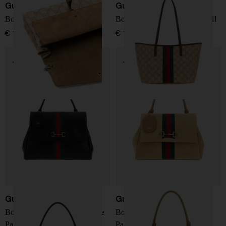
Gucci
Gucci
Borsa mini Dionysus
Borsa shopping Tribeca small
€ 1.600,00
€ 1.450,00
Gucci
Gucci
Borsa a mano grande in pelle
Borsa a mano media in pelle
Paparazzo
Paparazzo