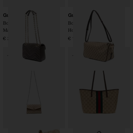
Gucci
Gucci
Borsa a spalla in pelle GG
Borsa a spalla media Half
Marmont piccola
Horsebit
€ 2.100,00
€ 1.900,00