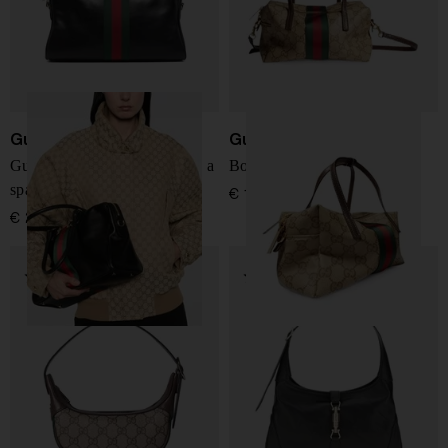
Gucci
Gucci
Gucci Borsetto grande borsa a
Boston mini handbag
spalla
€ 1.100,00
€ 2.900,00