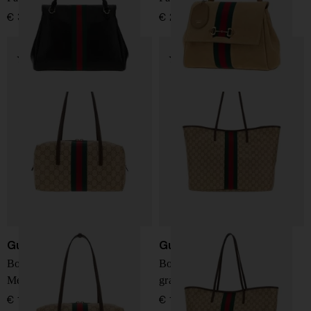
€ 3.200,00
€ 2.900,00
Gucci
Gucci
Borsa boston media Gucci
Borsa shopping Tribeca
Melrose
grande
€ 1.550,00
€ 1.650,00