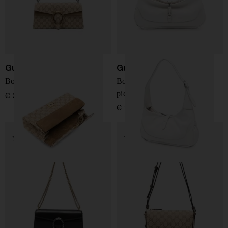
Gucci
Gucci
Borsa a spalla Dionysus
Borsa a spalla Jackie Slim
piccola
€ 2.700,00
€ 1.950,00