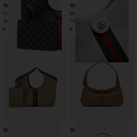
Gucci
Gucci
Gucci Giglio grande borsa
Borsa tote grande Gucci
shopping
Giglio
€ 1.800,00
€ 1.900,00
Gucci
Gucci