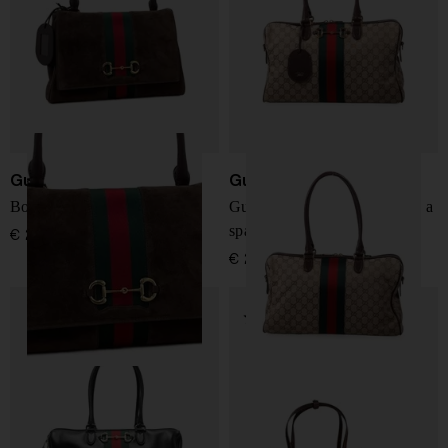
Gucci
Gucci
Borsa in pelle Horsebit Web
Gucci Borsetto grande borsa a
spalla
€ 2.900,00
€ 2.600,00