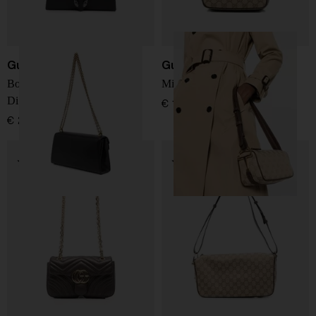
Gucci
Gucci
Borsa a spalla in pelle
Mini bag Half Horsebit
Dionysus
€ 1.400,00
€ 2.900,00