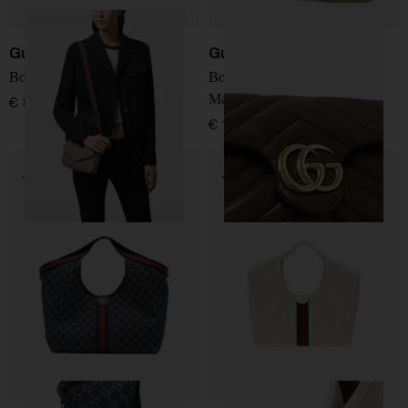
Gucci
Gucci
Borsa mini Ophidia GG
Borsa mini in pelle GG
Marmont
€ 890,00
€ 1.300,00