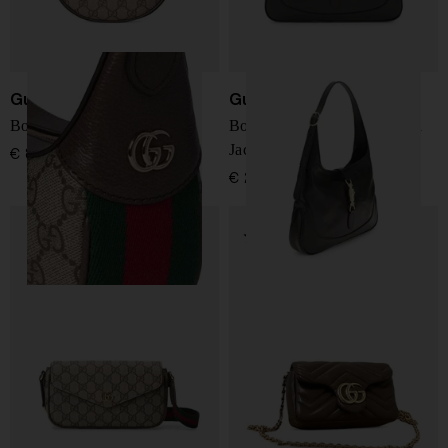
Gucci
Gucci
Borsa mini Ophidia GG
Borsa a spalla in pelle media
Jackie 1961
€ 850,00
€ 2.750,00