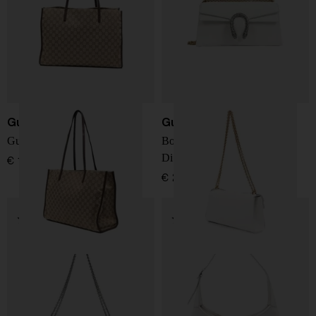
Gucci
Gucci
Gucci Londra grande tote
Borsa a spalla in pelle
Dionysus
€ 1.900,00
€ 2.900,00