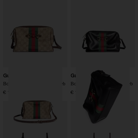
Gucci
Gucci
Borsa a tracolla Horsebit Web
Borsa a tracolla Horsebit Web
€ 1.550,00
€ 1.750,00