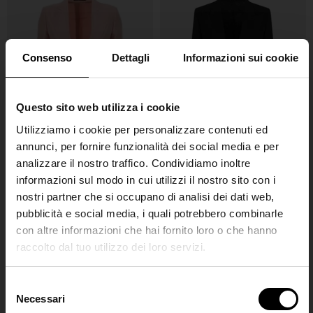
Consenso
Dettagli
Informazioni sui cookie
Questo sito web utilizza i cookie
Utilizziamo i cookie per personalizzare contenuti ed
annunci, per fornire funzionalità dei social media e per
analizzare il nostro traffico. Condividiamo inoltre
Gucci
Gucci
informazioni sul modo in cui utilizzi il nostro sito con i
Giacca in lana a un petto
Giacca in lana monopetto
nostri partner che si occupano di analisi dei dati web,
€ 2.900,00
€ 2.800,00
pubblicità e social media, i quali potrebbero combinarle
con altre informazioni che hai fornito loro o che hanno
raccolto dal tuo utilizzo dei loro servizi.
SHIPPING TO UNITED STATES?
The shipping costs and items price are
S
based on destination country
Necessari
Join the
e