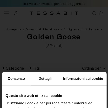
iscriviti alla newsletter per restare aggiornato
Homepage
/
Donna
/
Golden Goose
/
Abbigliamento
/
Pantalone
Golden Goose
[ 2 Prodotti ]
Categorie
Filtri
Ordina per
Consenso
Dettagli
Informazioni sui cookie
Questo sito web utilizza i cookie
Utilizziamo i cookie per personalizzare contenuti ed