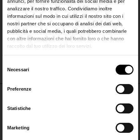
annunci, per fornire funzionalità dei social media e per
analizzare il nostro traffico. Condividiamo inoltre
informazioni sul modo in cui utilizzi il nostro sito con i
nostri partner che si occupano di analisi dei dati web,
pubblicità e social media, i quali potrebbero combinarle
con altre informazioni che hai fornito loro o che hanno
raccolto dal tuo utilizzo dei loro servizi.
Golden Goose
Golden Goose
SHIPPING TO UNITED STATES?
Pantaloni in lana
Pantaloni larghi in cotone
The shipping costs and items price are
S
€ 620,00
€ 372,00
-40%
€ 420,00
based on destination country
Necessari
Join the
e
l
Club
e
Preferenze
CONFIRM
z
i
Iscriviti alla nostra
NON PERDERTI NULLA
o
Statistiche
Ship to
Italy
newsletter per restare
n
ISCRIVITI PER RESTARE AGGIORNATO
aggiornato!
e
Marketing
d
ISCRIVITI
ISCRIVITI ALLA
e