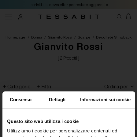
iscriviti alla newsletter per restare aggiornato
Homepage
/
Donna
/
Gianvito Rossi
/
Scarpe
/
Decolleté Slingback
Gianvito Rossi
[ 2 Prodotti ]
Categorie
Filtri
Ordina per
Consenso
Dettagli
Informazioni sui cookie
Questo sito web utilizza i cookie
Utilizziamo i cookie per personalizzare contenuti ed