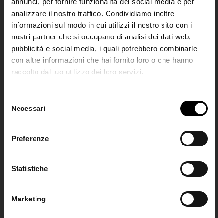
annunci, per fornire funzionalità dei social media e per
analizzare il nostro traffico. Condividiamo inoltre
informazioni sul modo in cui utilizzi il nostro sito con i
nostri partner che si occupano di analisi dei dati web,
pubblicità e social media, i quali potrebbero combinarle
con altre informazioni che hai fornito loro o che hanno
raccolto dal tuo utilizzo dei loro servizi.
Gianvito Rossi
Gianvito Rossi
SHIPPING TO UNITED STATES?
Pumps slingback in pelle Sofia
Pumps slingback in pelle Sofia
The shipping costs and items price are
S
€ 850,00
€ 850,00
based on destination country
Necessari
Join the
e
l
Club
e
Preferenze
CONFIRM
z
i
Iscriviti alla nostra
NON PERDERTI NULLA
o
Statistiche
Ship to
Italy
newsletter per restare
n
ISCRIVITI PER RESTARE AGGIORNATO
aggiornato!
e
Marketing
d
ISCRIVITI
ISCRIVITI ALLA
e