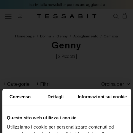
iscriviti alla newsletter per restare aggiornato
Homepage
/
Donna
/
Genny
/
Abbigliamento
/
Camicia
Genny
[ 2 Prodotti ]
Categorie
Filtri
Ordina per
Consenso
Dettagli
Informazioni sui cookie
Questo sito web utilizza i cookie
Utilizziamo i cookie per personalizzare contenuti ed