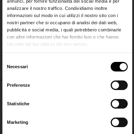
annunci, per fornire funzionalità dei social media e per
analizzare il nostro traffico. Condividiamo inoltre
informazioni sul modo in cui utilizzi il nostro sito con i
nostri partner che si occupano di analisi dei dati web,
pubblicità e social media, i quali potrebbero combinarle
con altre informazioni che hai fornito loro o che hanno
raccolto dal tuo utilizzo dei loro servizi.
Genny
Genny
SHIPPING TO UNITED STATES?
Camicia con colletto gioiello
Camicia a V
The shipping costs and items price are
S
€ 796,00
€ 557,00
-30%
€ 648,00
€ 454,00
-30%
based on destination country
Necessari
Join the
e
l
Club
e
Preferenze
CONFIRM
z
i
Iscriviti alla nostra
NON PERDERTI NULLA
o
Statistiche
Ship to
Italy
newsletter per restare
n
ISCRIVITI PER RESTARE AGGIORNATO
aggiornato!
e
Marketing
d
ISCRIVITI
ISCRIVITI ALLA
e