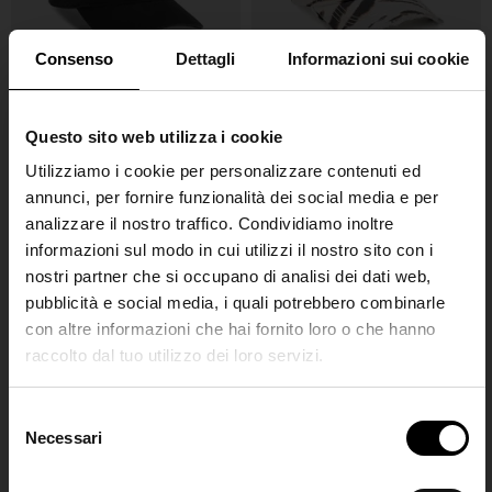
Consenso
Dettagli
Informazioni sui cookie
GANNI
GANNI
Questo sito web utilizza i cookie
Cappellino da baseball in
Cappellino da baseball in
Utilizziamo i cookie per personalizzare contenuti ed
canvas con logo
cotone biologico
annunci, per fornire funzionalità dei social media e per
€ 100,00
€ 110,00
analizzare il nostro traffico. Condividiamo inoltre
informazioni sul modo in cui utilizzi il nostro sito con i
nostri partner che si occupano di analisi dei dati web,
pubblicità e social media, i quali potrebbero combinarle
con altre informazioni che hai fornito loro o che hanno
raccolto dal tuo utilizzo dei loro servizi.
SHIPPING TO UNITED STATES?
The shipping costs and items price are
S
based on destination country
Necessari
Join the
e
l
Club