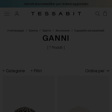
iscriviti alla newsletter per restare aggiornato
Homepage
/
Donna
/
Ganni
/
Accessori
/
Cappello da baseball
GANNI
[ 7 Prodotti ]
Categorie
Filtri
Ordina per