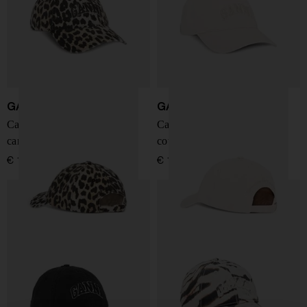
GANNI
GANNI
Cappellino da baseball in
Cappellino da baseball in
canvas con logo
cotone biologico
€ 100,00
€ 100,00