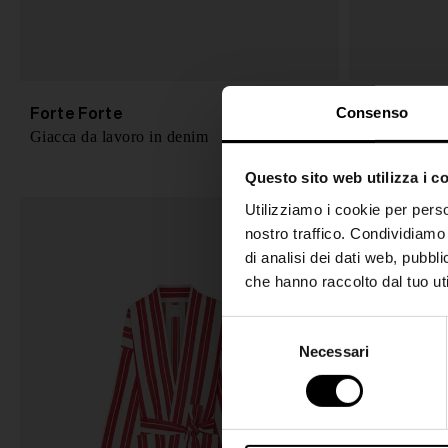
Consenso
Forte Forte
Forte Fort
€ 645,00
Giacca da lavoro in denim
Giacca blaze
Questo sito web utilizza i c
Utilizziamo i cookie per perso
nostro traffico. Condividiamo 
di analisi dei dati web, pubbl
che hanno raccolto dal tuo uti
S
Necessari
e
l
e
z
i