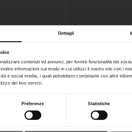
Dettagli
e
Forte Forte
€ 565,00
r monopetto
Giacca stampata a un petto
ookie
SHIPPING TO UNITED STATES?
nalizzare contenuti ed annunci, per fornire funzionalità dei socia
inoltre informazioni sul modo in cui utilizzi il nostro sito con i n
The shipping costs and items price are based on
icità e social media, i quali potrebbero combinarle con altre inform
destination country
lizzo dei loro servizi.
CONFIRM
Preferenze
Statistiche
Join the Club
Ship to
Italy
Iscriviti alla nostra newsletter per restare aggiornato!