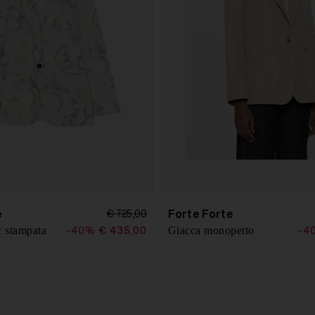
e
Forte Forte
€ 725,00
r stampata
Giacca monopetto
-40%
€ 435,00
-4