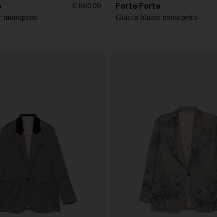
e
Forte Forte
€ 660,00
r monopetto
Giacca blazer monopetto