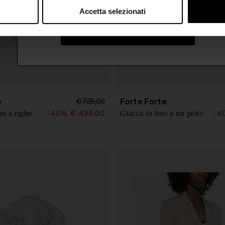
Accetta selezionati
ISCRIVITI ALLA NEWSLETTER
e
Forte Forte
€ 725,00
o a righe
Giacca in lino a un petto
-40%
€ 435,00
-4