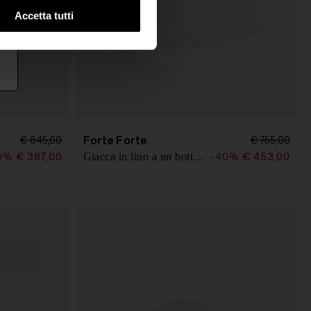
Accetta tutti
Forte Forte
€ 645,00
€ 755,00
Giacca in lino a un bottone
0%
€ 387,00
-40%
€ 453,00