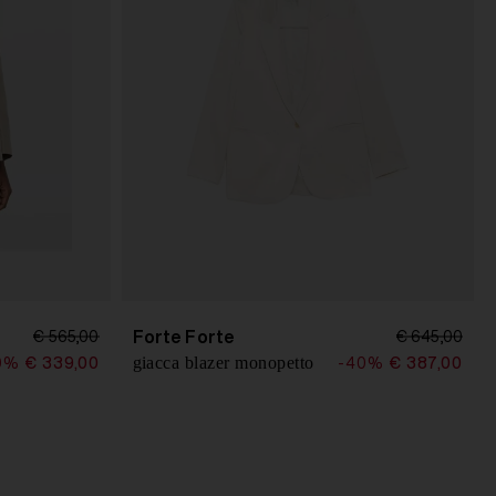
Forte Forte
€ 565,00
€ 645,00
giacca blazer monopetto
0%
€ 339,00
-40%
€ 387,00