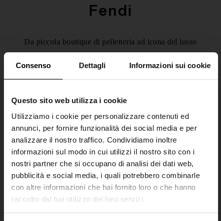
Fendi
Da piccola boutique di pelletteria ad icona del lusso
Made in Italy, la maison Fendi è oggi sinonimo di
Consenso
Dettagli
Informazioni sui cookie
eleganza, artigianalità e sperimentazione. Brand
all’avanguardia sulla scena mondiale, oggi Fendi è
uno dei marchi di lusso più amati al mondo.
Questo sito web utilizza i cookie
Utilizziamo i cookie per personalizzare contenuti ed
[ 1 Prodotti ]
annunci, per fornire funzionalità dei social media e per
analizzare il nostro traffico. Condividiamo inoltre
informazioni sul modo in cui utilizzi il nostro sito con i
nostri partner che si occupano di analisi dei dati web,
Categorie
Filtri
Ordina per
pubblicità e social media, i quali potrebbero combinarle
con altre informazioni che hai fornito loro o che hanno
raccolto dal tuo utilizzo dei loro servizi.
SHIPPING TO UNITED STATES?