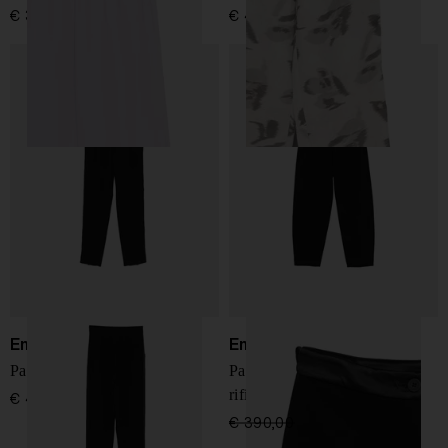
€ 390,00
€ 440,00
Emporio Armani
Emporio Armani
Pantaloni Slim
Pantaloni tapered con
rifiniture in satin
€ 450,00
€ 390,00
€ 234,00
-40%