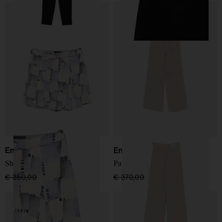
Emporio Armani
Emporio Armani
Shorts stampati
Pantaloni in Lino
€ 350,00
€ 210,00
-40%
€ 370,00
€ 222,00
-40%