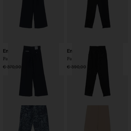
Emporio Armani
Emporio Armani
Pantaloni in Lino
Pantaloni in Lino
€ 370,00
€ 222,00
-40%
€ 390,00
€ 234,00
-40%