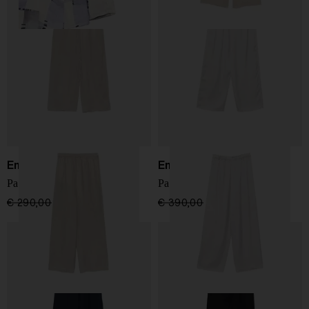
Emporio Armani
Emporio Armani
Pantaloni dritti
Pantaloni a righe
€ 290,00
€ 174,00
-40%
€ 390,00
€ 234,00
-40%