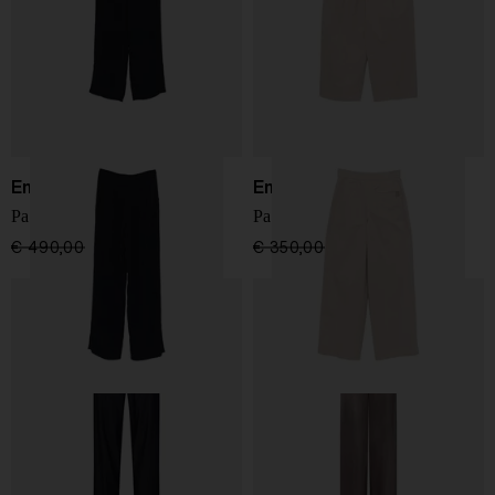
Emporio Armani
Emporio Armani
Pantaloni dritti
Pantaloni in Cotone
€ 490,00
€ 294,00
-40%
€ 350,00
€ 210,00
-40%