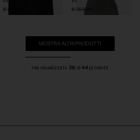
Pantaloni in Cotone
Pantaloni Crepe
€ 220,00
€ 132,00
-40%
€ 350,00
€ 210,00
-40%
MOSTRA ALTRI PRODOTTI
Hai visualizzato
36
di
44
prodotti