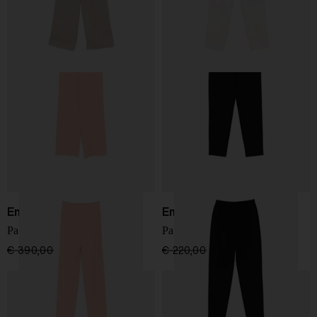
Emporio Armani
Emporio Armani
Pantaloni dritti
Pantaloni Slim
€ 390,00
€ 234,00
-40%
€ 220,00
€ 132,00
-40%