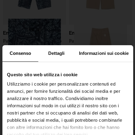
Emporio Armani
Emporio Armani
Pantaloni in cotone stampato
Pantaloni in Cotone
€ 450,00
€ 270,00
-40%
€ 250,00
€ 150,00
-40%
Consenso
Dettagli
Informazioni sui cookie
Questo sito web utilizza i cookie
Utilizziamo i cookie per personalizzare contenuti ed
annunci, per fornire funzionalità dei social media e per
analizzare il nostro traffico. Condividiamo inoltre
informazioni sul modo in cui utilizzi il nostro sito con i
nostri partner che si occupano di analisi dei dati web,
pubblicità e social media, i quali potrebbero combinarle
con altre informazioni che hai fornito loro o che hanno
raccolto dal tuo utilizzo dei loro servizi.