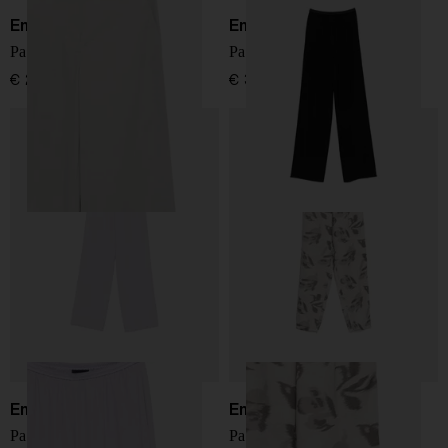
Emporio Armani
Emporio Armani
Pantaloni in cotone
Pantaloni a gamba larga
€ 280,00
€ 390,00
Emporio Armani
Emporio Armani
Pantaloni a gamba larga
Pantaloni in lino stampati