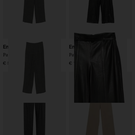
Emporio Armani
Emporio Armani
Pantaloni a gamba larga
Pantaloni in pelle
€ 510,00
€ 1.150,00