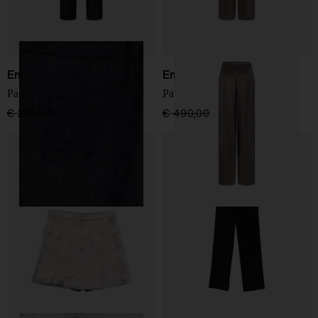
Emporio Armani
Emporio Armani
Pantaloni in denim di cotone
Pantaloni Fluid
€ 220,00
€ 132,00
-40%
€ 490,00
€ 294,00
-40%