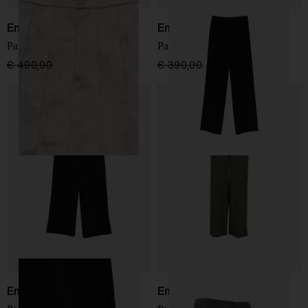
Emporio Armani
Emporio Armani
Pantaloni corti plissettati
Pantaloni dritti Cady
€ 490,00
€ 294,00
-40%
€ 390,00
€ 234,00
-40%
Emporio Armani
Emporio Armani