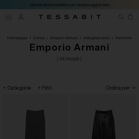
iscriviti alla newsletter per restare aggiornato
Homepage
/
Donna
/
Emporio Armani
/
Abbigliamento
/
Pantaloni
Emporio Armani
[ 44 Prodotti ]
Categorie
Filtri
Ordina per