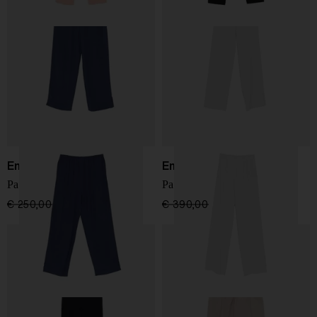
Emporio Armani
Emporio Armani
Pantaloni a gamba larga
Pantaloni dritti Cady
€ 250,00
€ 150,00
-40%
€ 390,00
€ 234,00
-40%