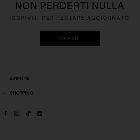
NON PERDERTI NULLA
ISCRIVITI PER RESTARE AGGIORNATO
ISCRIVITI
AZIENDA
Contatti
SHOPPING
Chi Siamo
Spedizioni
Boutique
Pagamenti
Lavora con noi
Politiche di reso
Richiesta di recesso