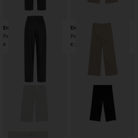
Emporio Armani
Emporio Armani
Pantaloni in lana a quadri
Pantaloni in cotone
€ 490,00
€ 280,00