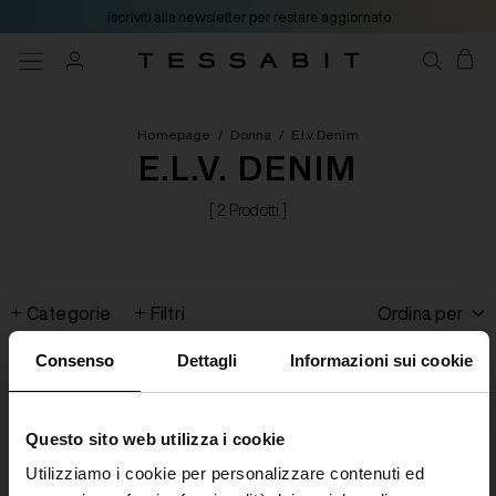
iscriviti alla newsletter per restare aggiornato
Homepage
/
Donna
/
E.l.v. Denim
E.L.V. DENIM
[ 2 Prodotti ]
Categorie
Filtri
Ordina per
Consenso
Dettagli
Informazioni sui cookie
Questo sito web utilizza i cookie
Utilizziamo i cookie per personalizzare contenuti ed