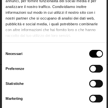
annunci, per fornire funzionalità dei social media e per
analizzare il nostro traffico. Condividiamo inoltre
informazioni sul modo in cui utilizzi il nostro sito con i
nostri partner che si occupano di analisi dei dati web,
pubblicità e social media, i quali potrebbero combinarle
con altre informazioni che hai fornito loro o che hanno
raccolto dal tuo utilizzo dei loro servizi.
E.L.V. DENIM
E.L.V. DENIM
SHIPPING TO UNITED STATES?
Camicia in cotone denim
Giacca in denim di cotone
The shipping costs and items price are
S
€ 180,00
€ 320,00
based on destination country
Necessari
Join the
e
l
Club
e
Preferenze
CONFIRM
z
i
Iscriviti alla nostra
NON PERDERTI NULLA
o
Statistiche
Ship to
Italy
newsletter per restare
n
ISCRIVITI PER RESTARE AGGIORNATO
aggiornato!
e
Marketing
d
ISCRIVITI
ISCRIVITI ALLA
e