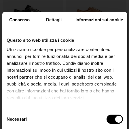
Consenso
Dettagli
Informazioni sui cookie
Questo sito web utilizza i cookie
Dries Van Noten
Dries Van Noten
Utilizziamo i cookie per personalizzare contenuti ed
Sneakers in pelle scamosciata
Sneakers in pelle scamosciata
annunci, per fornire funzionalità dei social media e per
€ 445,00
€ 445,00
analizzare il nostro traffico. Condividiamo inoltre
informazioni sul modo in cui utilizzi il nostro sito con i
nostri partner che si occupano di analisi dei dati web,
pubblicità e social media, i quali potrebbero combinarle
con altre informazioni che hai fornito loro o che hanno
raccolto dal tuo utilizzo dei loro servizi.
SHIPPING TO UNITED STATES?
The shipping costs and items price are
S
based on destination country
Necessari
Join the
e
l