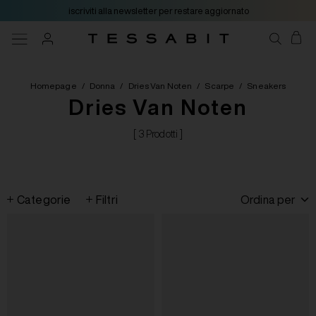
iscriviti alla newsletter per restare aggiornato
Homepage
/
Donna
/
Dries Van Noten
/
Scarpe
/
Sneakers
Dries Van Noten
[ 3 Prodotti ]
Categorie
Filtri
Ordina per